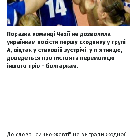
Поразка команді Чехії не дозволила
українкам посісти першу сходинку у групі
А, відтак у стиковій зустрічі, у п’ятницю,
доведеться протистояти переможцю
іншого тріо - болгаркам.
До слова "синьо-жовті" не виграли жодної