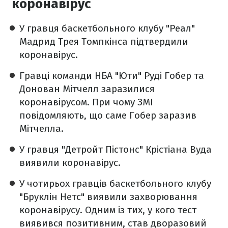
коронавірус
У гравця баскетбольного клубу "Реал"
Мадрид Трея Томпкінса підтвердили
коронавірус.
Гравці команди НБА "Юти" Руді Гобер та
Донован Мітчелл заразилися
коронавірусом. При чому ЗМІ
повідомляють, що саме Гобер заразив
Мітчелла.
У гравця "Детройт Пістонс" Крістіана Вуда
виявили коронавірус.
У чотирьох гравців баскетбольного клубу
"Бруклін Нетс" виявили захворювання
коронавірусу. Одним із тих, у кого тест
виявився позитивним, став дворазовий