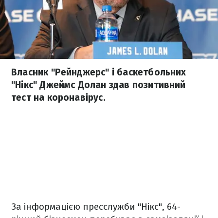
Власник "Рейнджерс" і баскетбольних
"Нікс" Джеймс Долан здав позитивний
тест на коронавірус.
За інформацією пресслужби "Нікс", 64-