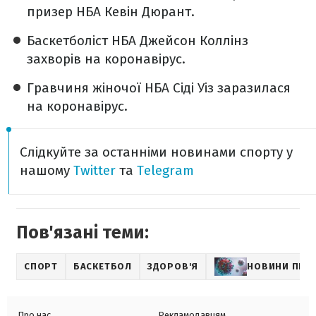
призер НБА Кевін Дюрант.
Баскетболіст НБА Джейсон Коллінз
захворів на коронавірус.
Гравчиня жіночої НБА Сіді Уіз заразилася
на коронавірус.
Слідкуйте за останніми новинами спорту у
нашому
Twitter
та
Telegram
Пов'язані теми:
СПОРТ
БАСКЕТБОЛ
ЗДОРОВ'Я
НОВИНИ ПРО
Про нас
Рекламодавцям