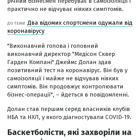
річний бізнесмен перебуває в самоізоляції і
практично не відчуває ніяких симптомів.
Два відомих спортсмени одужали від
ДО ТЕМИ
коронавірусу
"Виконавчий голова і головний
виконавчий директор "Медісон Сквер
Гарден Компані" Джеймс Долан здав
позитивний тест на коронавірус. Він був у
самоізоляції і майже не відчував ніяких
симптомів. Він продовжує контролювати
бізнес-операції", – йдеться в повідомленні.
Долан став першим серед власників клубів
НБА та НХЛ, у якого діагностували COVID-19.
Баскетболісти, які захворіли на