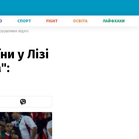
О
СПОРТ
FIGHT
ОСВІТА
ЛАЙФХАКИ
зворушливе відео
и у Лізі
":