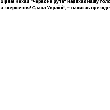
 збірна! Нехай "Червона рута" надихає нашу гол
та звершення! Слава Україні!, – написав презид