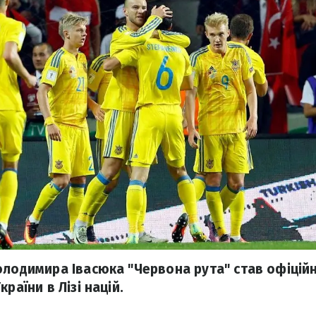
олодимира Івасюка "Червона рута" став офіцій
раїни в Лізі націй.