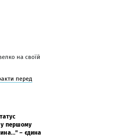
велко на своїй
 факти перед
татус
ї у першому
єдина…" – єдина