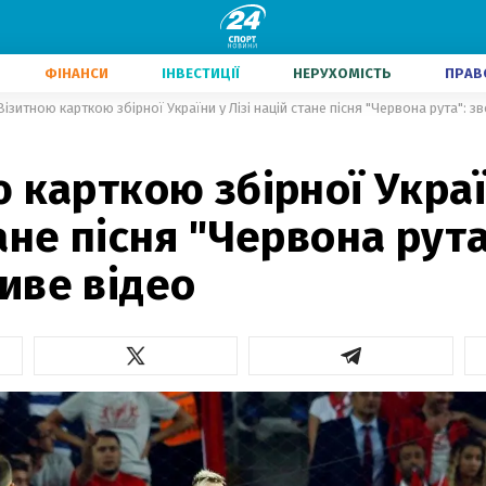
ФІНАНСИ
ІНВЕСТИЦІЇ
НЕРУХОМІСТЬ
ПРАВ
Візитною карткою збірної України у Лізі націй стане пісня "Червона рута": 
 карткою збірної Україн
ане пісня "Червона рута
иве відео