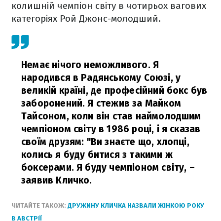
колишній чемпіон світу в чотирьох вагових
категоріях Рой Джонс-молодший.
Немає нічого неможливого. Я
народився в Радянському Союзі, у
великій країні, де професійний бокс був
заборонений. Я стежив за Майком
Тайсоном, коли він став наймолодшим
чемпіоном світу в 1986 році, і я сказав
своїм друзям: "Ви знаєте що, хлопці,
колись я буду битися з такими ж
боксерами. Я буду чемпіоном світу,
–
заявив Кличко.
ЧИТАЙТЕ ТАКОЖ:
ДРУЖИНУ КЛИЧКА НАЗВАЛИ ЖІНКОЮ РОКУ
В АВСТРІЇ