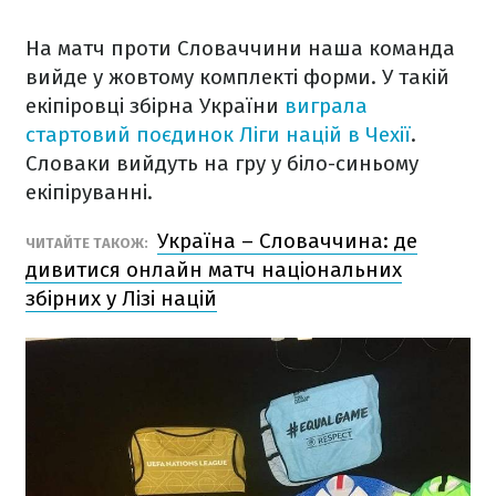
На матч проти Словаччини наша команда
вийде у жовтому комплекті форми. У такій
екіпіровці збірна України
виграла
стартовий поєдинок Ліги націй в Чехії
.
Словаки вийдуть на гру у біло-синьому
екіпіруванні.
Україна – Словаччина: де
ЧИТАЙТЕ ТАКОЖ:
дивитися онлайн матч національних
збірних у Лізі націй