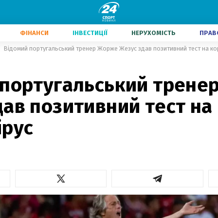
ФІНАНСИ
ІНВЕСТИЦІЇ
НЕРУХОМІСТЬ
ПРАВ
Відомий португальський тренер Жорже Жезус здав позитивний тест на ко
 португальський трене
ав позитивний тест на
ірус