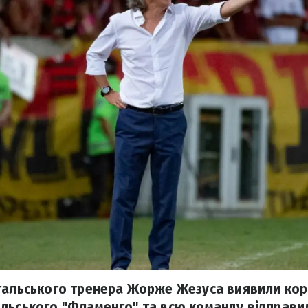
гальського тренера Жорже Жезуса виявили кор
льського "Фламенго" та всю команду відправил