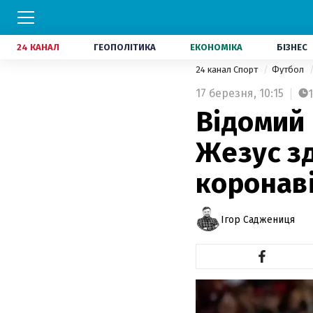
24 КАНАЛ
ГЕОПОЛІТИКА
ЕКОНОМІКА
БІЗНЕС
24 канал Спорт
Футбол
17 березня,
10:15
1
Відомий
Жезус зд
коронав
Ігор Саджениця