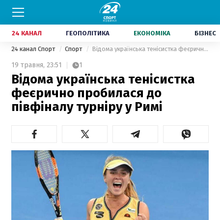
24 КАНАЛ
ГЕОПОЛІТИКА
ЕКОНОМІКА
БІЗНЕС
24 канал Спорт
Спорт
Відома українська тенісистка феєрично пробилася до півфіналу турніру у Римі
19 травня,
23:51
1
Відома українська тенісистка
феєрично пробилася до
півфіналу турніру у Римі