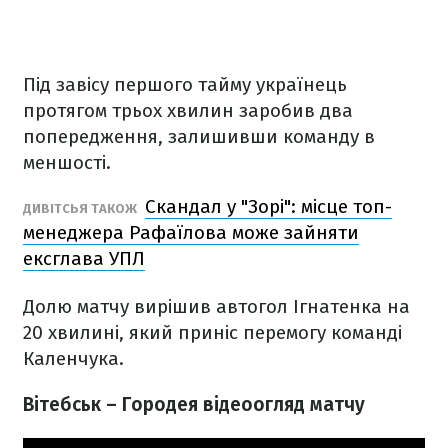
Під завісу першого тайму українець
протягом трьох хвилин заробив два
попередження, залишивши команду в
меншості.
Скандал у "Зорі": місце топ-
ДИВІТСЬЯ ТАКОЖ
менеджера Рафаїлова може зайняти
ексглава УПЛ
Долю матчу вирішив автогол Ігнатенка на
20 хвилині, який приніс перемогу команді
Каленчука.
Вітебськ – Городея відеоогляд матчу