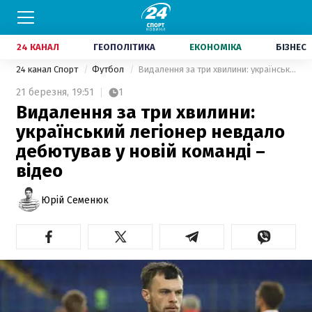
24 КАНАЛ
ГЕОПОЛІТИКА
ЕКОНОМІКА
БІЗНЕС
24 канал Спорт
Футбол
Видалення за три хвилини: український легіонер невдало дебютував у новій команді – відео
21 березня,
19:51
1
Видалення за три хвилини:
український легіонер невдало
дебютував у новій команді –
відео
Юрій Семенюк