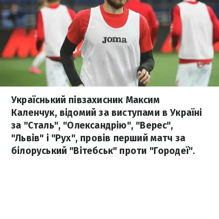
Україснький півзахисник Максим
Каленчук, відомий за виступами в Україні
за "Сталь", "Олександрію", "Верес",
"Львів" і "Рух", провів перший матч за
білоруський "Вітебськ" проти "Городеї".