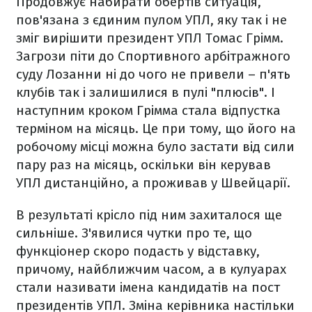
Продовжує набирати обертів ситуація,
пов'язана з єдиним пулом УПЛ, яку так і не
зміг вирішити президент УПЛ Томас Грімм.
Загрози піти до Спортивного арбітражного
суду Лозанни ні до чого не привели – п'ять
клубів так і залишилися в пулі "плюсів". І
наступним кроком Грімма стала відпустка
терміном на місяць. Це при тому, що його на
робочому місці можна було застати від сили
пару раз на місяць, оскільки він керував
УПЛ дистанційно, а проживав у Швейцарії.
В результаті крісло під ним захиталося ще
сильніше. З'явилися чутки про те, що
функціонер скоро подасть у відставку,
причому, найближчим часом, а в кулуарах
стали називати імена кандидатів на пост
президентів УПЛ. Зміна керівника настільки