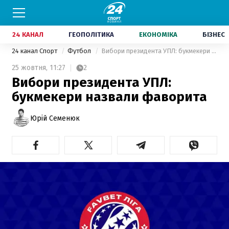
24 КАНАЛ
ГЕОПОЛІТИКА
ЕКОНОМІКА
БІЗНЕС
24 канал Спорт
Футбол
Вибори президента УПЛ: букмекери назвали фаворита
25 жовтня,
11:27
2
Вибори президента УПЛ:
букмекери назвали фаворита
Юрій Семенюк