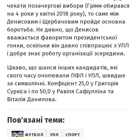
чекати позачергові вибори (Грімм обирався
на 4 роки у квітні 2018 року), то саме між
Денисовим і Щербачовим пройде основна
боротьба. Не дивно, що Денисов
вважається фаворитом президентської
гонки, оскільки він давно співпрацює з УПЛ
і добре знає роботу організації зсередини.
Цікаво, що шанси інших кандидатів, які
свого часу очолювали ПФЛ і УПЛ, швидше
за символічні. Коефіцієнт 25,0 у Григорія
Суркіса і по 50,0 у Равіля Сафіулліна та
Віталія Данилова.
Пов'язані теми:
ФУТБОЛ
УПЛ
СПОРТ