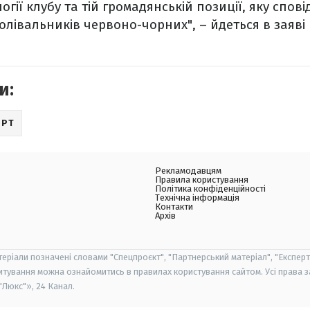
огії клубу та тій громадянській позиції, яку спові
болівальників червоно-чорних", – йдеться в заяві
и:
ОРТ
Рекламодавцям
Правила користування
Політика конфіденційності
Технічна інформація
Контакти
Архів
теріали позначені словами "Спецпроєкт", "Партнерський матеріал", "Експерт
итування можна ознайомитись в правилах користування сайтом. Усі права 
Люкс"», 24 Канал.