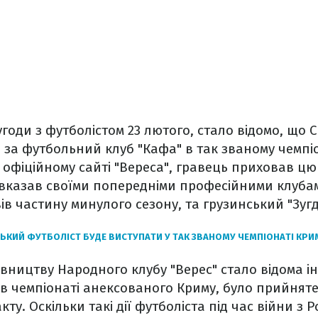
угоди з футболістом 23 лютого, стало відомо, що 
ав за футбольний клуб "Кафа" в так званому чемпі
 офіційному сайті "Вереса", гравець приховав ц
 вказав своїми попередніми професійними клуба
вів частину минулого сезону, та грузинський "Зугді
ЬКИЙ ФУТБОЛІСТ БУДЕ ВИСТУПАТИ У ТАК ЗВАНОМУ ЧЕМПІОНАТІ КРИ
ерівництву Народного клубу "Верес" стало відома 
 в чемпіонаті анексованого Криму, було прийнят
ту. Оскільки такі дії футболіста під час війни з Р