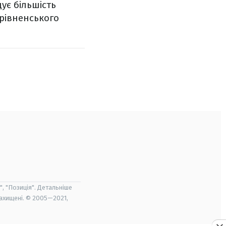
дує більшість
 рівненського
", "Позиція". Детальніше
захищені. © 2005—2021,