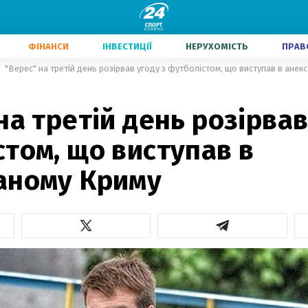
ФІНАНСИ
ІНВЕСТИЦІЇ
НЕРУХОМІСТЬ
ПРАВ
"Верес" на третій день розірвав угоду з футболістом, що виступав в ане
на третій день розірвав
том, що виступав в
аному Криму