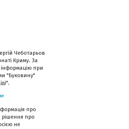
Сергій Чеботарьов
онаті Криму. За
ю інформацію при
ми "Буковину"
ді".
МУ
інформація про
е рішення про
осією не