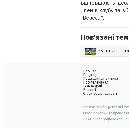
відповідають ідеол
членів клубу та в
"Вереса".
Пов'язані тем
ФУТБОЛ
СП
Про нас
Редакція
Редакційна політика
Про телеканал
Телеведучі
Вакансії
Структура власності
Всі комерційні рекламні ма
щодо реклами та правил ц
ПрАТ «Телерадіокомпанія "