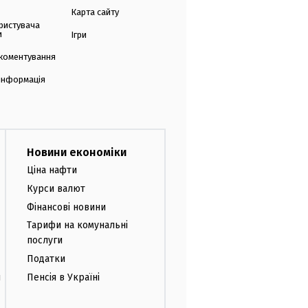
Карта сайту
ристувача
и
Ігри
коментування
 інформація
Новини економіки
Ціна нафти
Курси валют
Фінансові новини
Тарифи на комунальні
послуги
Податки
и
Пенсія в Україні