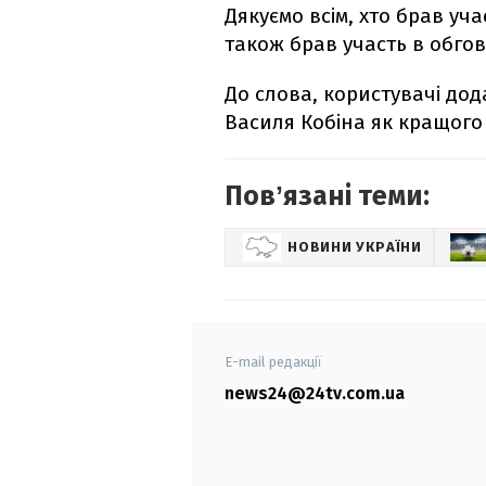
Дякуємо всім, хто брав уча
також брав участь в обго
До слова, користувачі до
Василя Кобіна як кращого
Повʼязані теми:
НОВИНИ УКРАЇНИ
E-mail редакції
news24@24tv.com.ua