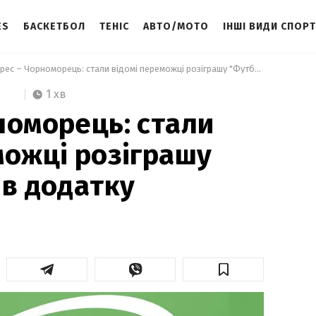
ES
БАСКЕТБОЛ
ТЕНІС
АВТО/МОТО
ІНШІ ВИДИ СПОР
 Верес – Чорноморець: стали відомі переможці розіграшу "Футбол 24" в додатку Телепортал 
1 хв
номорець: стали
можці розіграшу
 в додатку