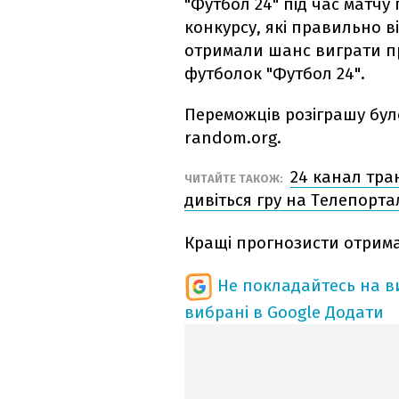
"Футбол 24" під час матчу 
конкурсу, які правильно в
отримали шанс виграти пр
футболок "Футбол 24".
Переможців розіграшу бул
random.org.
24 канал тра
ЧИТАЙТЕ ТАКОЖ:
дивіться гру на Телепорта
Кращі прогнозисти отрима
Не покладайтесь на ви
вибрані в Google
Додати