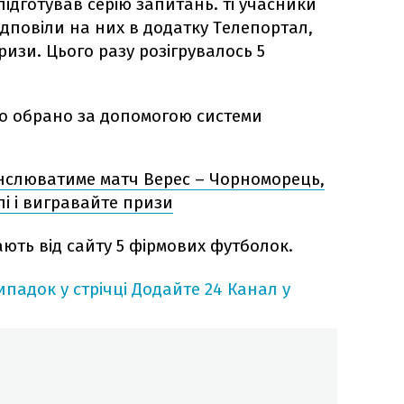
підготував серію запитань. ті учасники
ідповіли на них в додатку Телепортал,
изи. Цього разу розігрувалось 5
о обрано за допомогою системи
нслюватиме матч Верес – Чорноморець,
лі і вигравайте призи
ють від сайту 5 фірмових футболок.
падок у стрічці
Додайте 24 Канал у