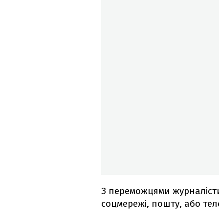
З переможцями журналісти
соцмережі, пошту, або те