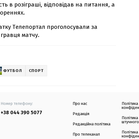
сть в розіграші, відповідав на питання, а
вореннях.
датку Телепортал проголосували за
 гравця матчу.
ФУТБОЛ
СПОРТ
Номер телефону:
Про нас
Політика
конфіден
+38 044 390 5077
Редакція
Політика
штучного
Редакційна політика
Політика
Про телеканал
конфіден