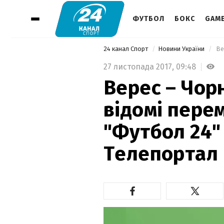
ФУТБОЛ
БОКС
GAM
24 канал Спорт
Новини України
27 листопада 2017,
09:48
Верес – Чор
відомі пере
"Футбол 24"
Телепортал