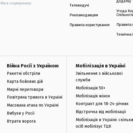
додатку
Ми в соцмережах:
Телеведучі
Угода Ко
Спільнот
Рекламодавцям
Правила 
Правила користування
Технічна
Війна Росії з Україною
Мобілізація в Україні
Ракетні обстріли
Звільнення з військової
служби
Карта бойових дій
Мобілізація 50+
Мирні переговори
Мобілізація жінок
Повітряна тривога в Україні
Контракт для 18-24-річних
Масована атака по Україні
Відстрочка від мобілізації
Вибухи у Росії
Мобілізація в Україні: скільк
Втрати ворога
осіб мобілізує ТЦК