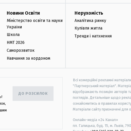
Новини Освіти
Нерухомість
Міністерство освіти та науки
Аналітика ринку
України
Купівля житла
Школа
Тренди і натхнення
НМТ 2026
Саморозвиток
Навчання за кордоном
Всі комерційні рекламні матеріал
"Партнерський матеріал". Матеріа
відображають позицію авторів та 
ДО РОЗСИЛОК
ь!
поглядів. Детальніше щодо рекл
лок,
ознайомитись в правилах користу
Матеріали сайту призначені для 
ашим
Онлайн-медіа «24 Канал»
пл. Галицька, буд. 15, м. Львів, 79