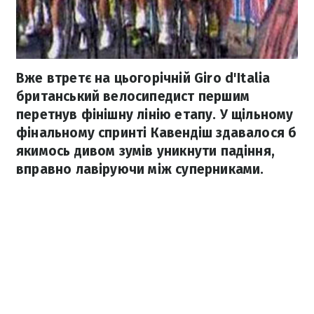
Вже втретє на цьогорічній Giro d'Italia
британський велосипедист першим
перетнув фінішну лінію етапу. У щільному
фінальному спринті Кавендіш здавалося б
якимось дивом зумів уникнути падіння,
вправно лавіруючи між суперниками.