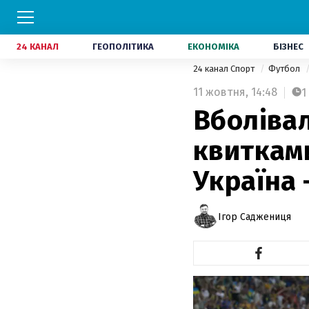
24 КАНАЛ
ГЕОПОЛІТИКА
ЕКОНОМІКА
БІЗНЕС
24 канал Спорт
Футбол
11 жовтня,
14:48
1
Вболіва
квиткам
Україна 
Ігор Саджениця