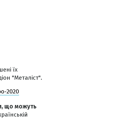
ені їх
іон "Металіст".
ро-2020
и, що можуть
країнській