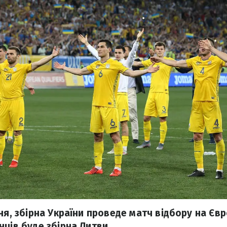
ня, збірна України проведе матч відбору на Євр
нців буде збірна Литви.