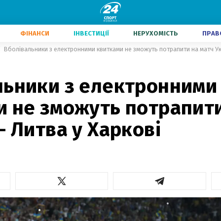
ФІНАНСИ
ІНВЕСТИЦІЇ
НЕРУХОМІСТЬ
ПРАВ
Вболівальники з електронними квитками не зможуть потрапити на матч Ук
льники з електронними
и не зможуть потрапити
– Литва у Харкові