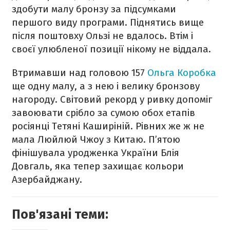
здобути малу бронзу за підсумками
першого виду програми. Піднятись вище
після поштовху Ользі не вдалось. Втім і
своєї улюбленої позиції нікому не віддала.
Втримавши над головою 157
Ольга Коробка
ще одну малу, а з нею і велику бронзову
нагороду. Світовий рекорд у ривку допоміг
завоювати срібло за сумою обох етапів
росіянці Тетяні Каширіній. Рівних же ж не
мала Люйлюй Чжоу з Китаю. П’ятою
фінішувала уродженка України Блія
Довгаль, яка тепер захищає кольори
Азербайджану.
Пов'язані теми: