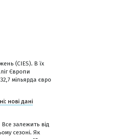
нь (CIES). В їх
 ліг Європи
 32,7 мільярда євро
ні: нові дані
. Все залежить від
ьому сезоні. Як