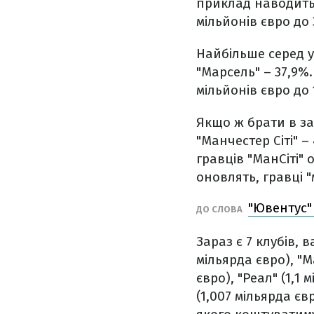
приклад наводитьс
мільйонів євро до 
Найбільше серед у
"Марсель" – 37,9%.
мільйонів євро до 
Якщо ж брати в за
"Манчестер Сіті" –
гравців "МанСіті" 
оновлять, гравці 
"Ювентус"
ДО СЛОВА
Зараз є 7 клубів, 
мільярда євро), "М
євро), "Реал" (1,1
(1,007 мільярда є