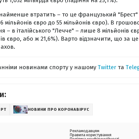
ь 1,052 мільярда євро (падіння на 25,1%).
найменше втратить – то це французький "Брест" –
66 мільйонів євро до 55 мільйонів євро). В грошов
 – в італійського "Лечче" – лише 8 мільйонів євр
ів євро, або ж 21,6%). Варто відзначити, що за ц
ахов.
танніми новинами спорту у нашому
Twitter
та
Tele
и:
ОРТ
НОВИНИ ПРО КОРОНАВІРУС
Рекламодавцям
Правила користування
Політика конфіденційності