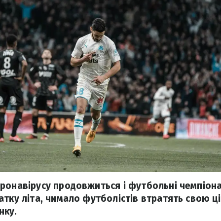
ронавірусу продовжиться і футбольні чемпіона
атку літа, чимало футболістів втратять свою ці
нку.