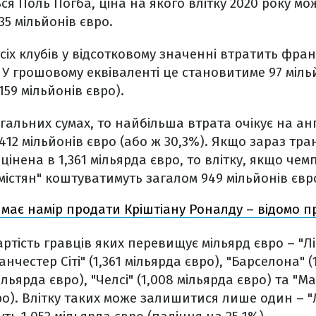
я Поль Погба, ціна на якого влітку 2020 року мож
35 мільйонів євро.
сіх клубів у відсотковому значенні втратить фра
 У грошовому еквіваленті це становитиме 97 мільй
159 мільйонів євро).
гальних сумах, то найбільша втрата очікує на ан
 412 мільйонів євро (або ж 30,3%). Якщо зараз тр
оцінена в 1,361 мільярда євро, то влітку, якщо чем
"містян" коштуватимуть загалом 949 мільйонів євр
 має намір продати Кріштіану Роналду – відомо 
вартість гравців яких перевищує мільярд євро – "Лі
анчестер Сіті" (1,361 мільярда євро), "Барселона" (
 мільярда євро), "Челсі" (1,008 мільярда євро) та 
вро). Влітку таких може залишитися лише один – "