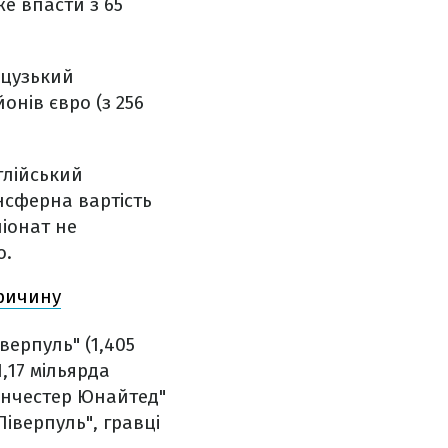
е впасти з 65
нцузький
онів євро (з 256
глійський
ансферна вартість
піонат не
о.
причину
верпуль" (1,405
1,17 мільярда
"Манчестер Юнайтед"
Ліверпуль", гравці