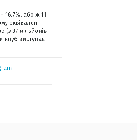
 16,7%, або ж 11
ому еквіваленті
о (з 37 мільйонів
ей клуб виступає
gram