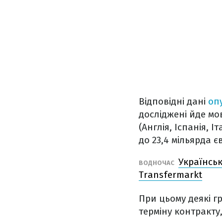
Відповідні дані
оп
досліджені йде мов
(Англія, Іспанія, 
до 23,4 мільярда є
Українські
ВОДНОЧАС
Transfermarkt
При цьому деякі г
терміну контракту,