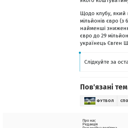
якого коштуватимут
Щодо клубу, який 
мільйонів євро (з 
найменші зниження
євро до 29 мільйон
українець Євген Ш
Слідкуйте за ос
Пов'язані тем
ФУТБОЛ
СП
Про нас
Редакція
Редакційна політика