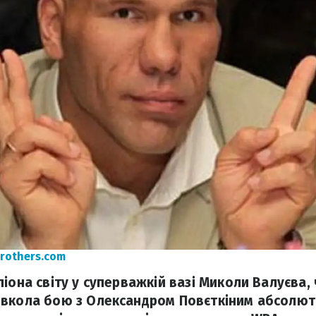
brothers.com
іона світу у суперважкій вазі Миколи Валуєва,
вкола бою з Олександром Повєткіним абсолютн