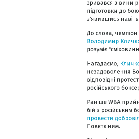
зривався з вини р
підготовки до бою,
з'явившись навіть
До слова, чемпіон 
Володимир Кличко
розуміє "сміховин
Нагадаємо,
Кличко
незадоволення Во
відповідні протест
російського боксе
Раніше WBA прийн
бій з російським 
провести добровіл
Повєткіним.