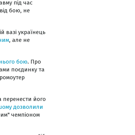
авму під час
від бою, не
ій вазі українець
ним
, але не
хнього бою
. Про
ами поєдинку та
промоутер
 перенести його
шому дозволили
ним" чемпіоном