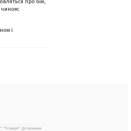
овляться про бій,
 чином:
ном і
", "Позиція". Детальніше