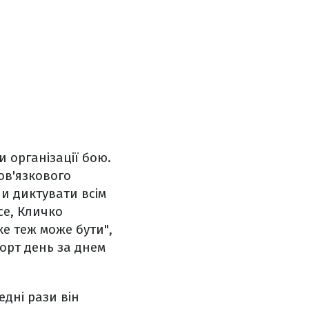
 організації бою.
ов'язкового
и диктувати всім
се, Кличко
ке теж може бути",
рт день за днем ​
едні рази він