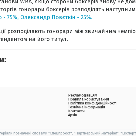
танови WBA, якщо сторони боксерів знову не дом
 торгів гонорари боксерів розподілять наступним
- 75%, Олександр Повєткін - 25%.
ції розподіляють гонорари між звичайним чемпіо
ендентом на його титул.
и:
Рекламодавцям
Правила користування
Політика конфіденційності
Технічна інформація
Контакти
Архів
теріали позначені словами "Спецпроєкт", "Партнерський матеріал", "Експерт