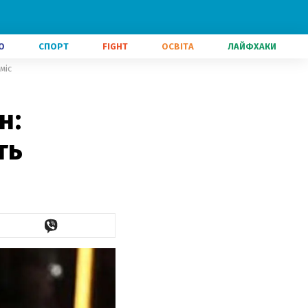
О
СПОРТ
FIGHT
ОСВІТА
ЛАЙФХАКИ
міс
н:
ть