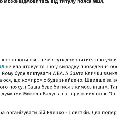
 може відмовитись від титулу пояса WBA.
 що сторони ніяк не можуть домовитися про умови
ка
не влаштовує те, що у випадку проведення об
и йому буде диктувати WBA. А брати Клички звикл
ваюся, що компроміс буде знайдено. Швидше за в
ого поясу, і Саша буде битися з кимось іншим. Та
и думками Микола Валуєв в інтерв'ю виданню "Спо
ба організувати бій Кличко - Повєткін. Два попер