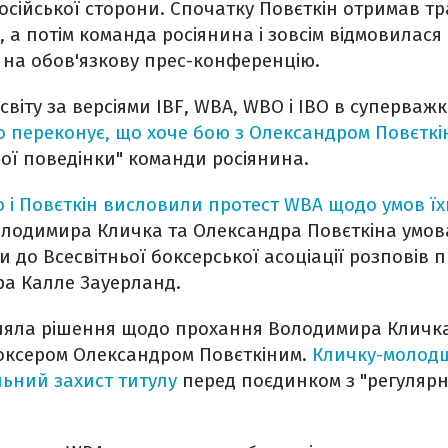
осійської сторони. Спочатку Повєткін отримав тр
 а потім команда росіянина і зовсім відмовилася 
 на обов'язкову прес-конференцію.
світу за версіями IBF, WBA, WBO і IBO в суперважк
 переконує, що хоче бою з Олександром Повєткі
ної поведінки" команди росіянина.
 і Повєткін висловили протест WBA щодо умов ї
лодимира Кличка та Олександра Повєткіна умов
и до Всесвітньої боксерської асоціації розповів 
ра Калле Зауерланд.
яла рішення щодо прохання Володимира Кличка
боксером Олександром Повєткіним.
Кличку-молод
ьний захист титулу
перед поєдинком з "регуляр