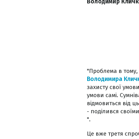
Володимир Кличко
"Проблема в тому,
Володимира Клич
захисту свої умов
умови самі. Сумні
відмовиться від ць
- поділився своїм
".
Це вже третя спро