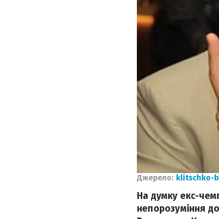
Джерело:
klitschko-
На думку екс-чемп
непорозуміння до