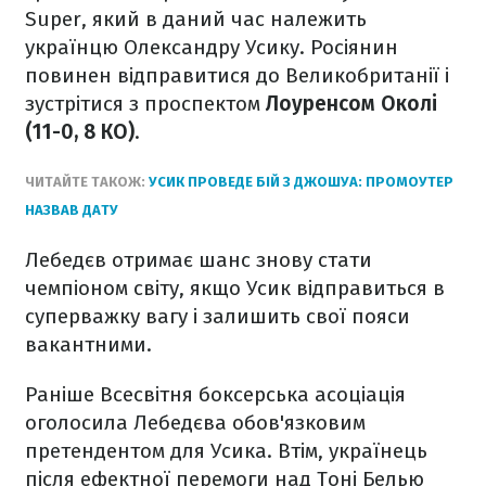
Super, який в даний час належить
українцю Олександру Усику. Росіянин
повинен відправитися до Великобританії і
зустрітися з проспектом
Лоуренсом Околі
(11-0, 8 КО)
.
ЧИТАЙТЕ ТАКОЖ:
УСИК ПРОВЕДЕ БІЙ З ДЖОШУА: ПРОМОУТЕР
НАЗВАВ ДАТУ
Лебедєв отримає шанс знову стати
чемпіоном світу, якщо Усик відправиться в
суперважку вагу і залишить свої пояси
вакантними.
Раніше Всесвітня боксерська асоціація
оголосила Лебедєва обов'язковим
претендентом для Усика. Втім, українець
після ефектної перемоги над Тоні Белью