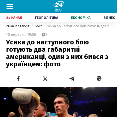
24 КАНАЛ
ГЕОПОЛІТИКА
ЕКОНОМІКА
БІЗНЕС
24 канал Спорт
Бокс
Усика до наступного бою готують два габаритні американці, один з них бився з українцем: фото
10 вересня,
19:06
1
Усика до наступного бою
готують два габаритні
американці, один з них бився з
українцем: фото