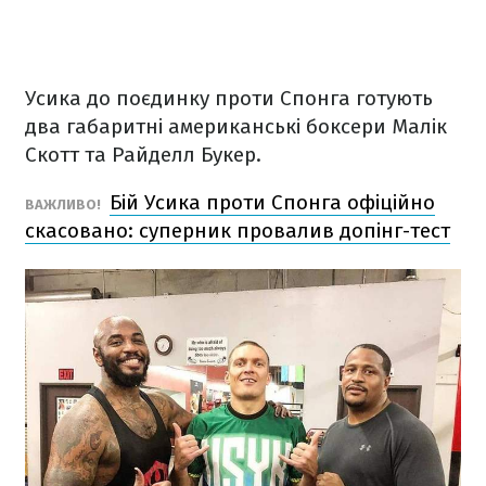
Усика до поєдинку проти Спонга готують
два габаритні американські боксери Малік
Скотт та Райделл Букер.
Бій Усика проти Спонга офіційно
ВАЖЛИВО!
скасовано: суперник провалив допінг-тест