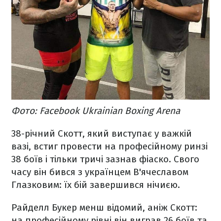
Фото: Facebook Ukrainian Boxing Arena
38-річний Скотт, який виступає у важкій
вазі, встиг провести на професійному ринзі
38 боїв і тільки тричі зазнав фіаско. Свого
часу він бився з українцем В'ячеславом
Глазковим: їх бій завершився нічиєю.
Райделл Букер менш відомий, аніж Скотт:
на професійному рівні він виграв 26 боїв та