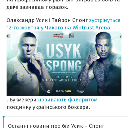
двічі зазнавав поразок.
Олександр Усик і Тайрон Спонг
зустрінуться
12-го жовтня у Чикаго на Wintrust Arena
. Букмекери
називають фаворитом
поєдинку українського боксера.
Останні новини про бій Усик – Спонг