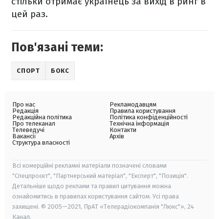
стільки отримає українець за вихід в ринг в
цей раз.
Пов'язані теми:
СПОРТ
БОКС
Про нас
Рекламодавцям
Редакція
Правила користування
Редакційна політика
Політика конфіденційності
Про телеканал
Технічна інформація
Телеведучі
Контакти
Вакансії
Архів
Структура власності
Всі комерційні рекламні матеріали позначені словами
"Спецпроєкт", "Партнерський матеріал", "Експерт", "Позиція".
Детальніше щодо реклами та правил цитування можна
ознайомитись в правилах користування сайтом. Усі права
захищені. © 2005—2021, ПрАТ «Телерадіокомпанія "Люкс"», 24
Канал.