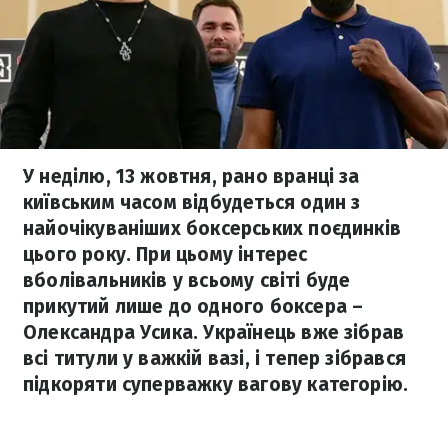
У неділю, 13 жовтня, рано вранці за
київським часом відбудеться один з
найочікуваніших боксерських поєдинків
цього року. При цьому інтерес
вболівальників у всьому світі буде
прикутий лише до одного боксера –
Олександра Усика. Українець вже зібрав
всі титули у важкій вазі, і тепер зібрався
підкоряти суперважку вагову категорію.