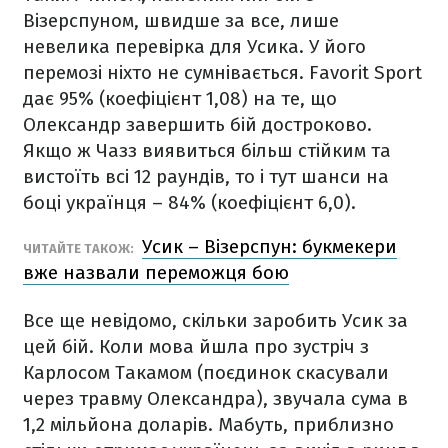
Візерспуном, швидше за все, лише
невелика перевірка для Усика. У його
перемозі ніхто не сумнівається. Favorit Sport
дає 95% (коефіцієнт 1,08) на те, що
Олександр завершить бій достроково.
Якщо ж Чазз виявиться більш стійким та
вистоїть всі 12 раундів, то і тут шанси на
боці українця – 84% (коефіцієнт 6,0).
Усик – Візерспун: букмекери
ЧИТАЙТЕ ТАКОЖ:
вже назвали переможця бою
Все ще невідомо, скільки заробить Усик за
цей бій. Коли мова йшла про зустріч з
Карлосом Такамом (поєдинок скасували
через травму Олександра), звучала сума в
1,2 мільйона доларів. Мабуть, приблизно