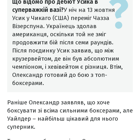
Що відомо про дебют Усика в
суперважкій вазі?
У ніч на 13 жовтня
Усик у Чикаго (США) переміг Чазза
Візерспуна. Українець здолав
американця, оскільки той не зміг
продовжити бій після семи раундів.
Після поєдинку Усик заявив, що між
крузервейтом, де він був абсолютним
чемпіоном, і хевівейтом є різниця. Втім,
Олександр готовий до бою з топ-
боксерами.
Раніше Олександр заявляв, що хоче
боксувати зі всіма сильними боксерами, але
Уайлдер – найбільш цікавий для нього
суперник.