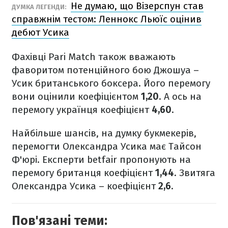
Не думаю, що Візерспун став
ДУМКА ЛЕГЕНДИ:
справжнім тестом: Леннокс Льюїс оцінив
дебют Усика
Фахівці Pari Match також вважають
фаворитом потенційного бою Джошуа –
Усик британського боксера. Його перемогу
вони оцінили коефіцієнтом
1,20
. А ось на
перемогу українця коефіцієнт
4,60
.
Найбільше шансів, на думку букмекерів,
перемогти Олександра Усика має Тайсон
Ф'юрі. Експерти betfair пропонують на
перемогу британця коефіцієнт
1,44
. Звитяга
Олександра Усика – коефіцієнт
2,6
.
Пов'язані теми: