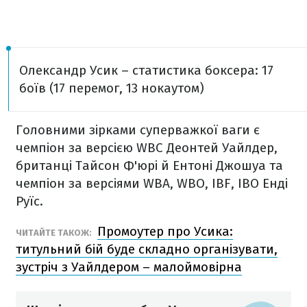
Олександр Усик – статистика боксера: 17
боїв (17 перемог, 13 нокаутом)
Головними зірками суперважкої ваги є
чемпіон за версією WBC Деонтей Уайлдер,
британці Тайсон Ф'юрі й Ентоні Джошуа та
чемпіон за версіями WBA, WBO, IBF, IBO Енді
Руїс.
Промоутер про Усика:
ЧИТАЙТЕ ТАКОЖ:
титульний бій буде складно організувати,
зустріч з Уайлдером – малоймовірна