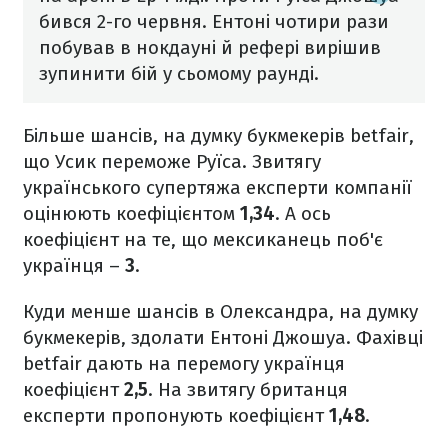
бився 2-го червня. Ентоні чотири рази
побував в нокдауні й рефері вирішив
зупинити бій у сьомому раунді.
Більше шансів, на думку букмекерів betfair,
що Усик переможе Руїса. Звитягу
українського супертяжа експерти компанії
оцінюють коефіцієнтом
1,34
. А ось
коефіцієнт на те, що мексиканець поб'є
українця –
3
.
Куди менше шансів в Олександра, на думку
букмекерів, здолати Ентоні Джошуа. Фахівці
betfair дають на перемогу українця
коефіцієнт
2,5
. На звитягу британця
експерти пропонують коефіцієнт
1,48
.