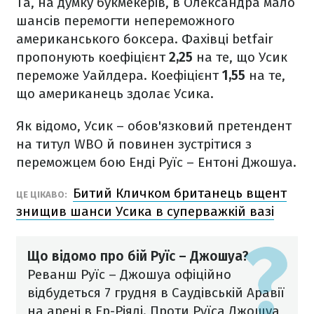
Та, на думку букмекерів, в Олександра мало
шансів перемогти непереможного
американського боксера. Фахівці betfair
пропонують коефіцієнт
2,25
на те, що Усик
переможе Уайлдера. Коефіцієнт
1,55
на те,
що американець здолає Усика.
Як відомо, Усик – обов'язковий претендент
на титул WBO й повинен зустрітися з
переможцем бою Енді Руїс – Ентоні Джошуа.
Битий Кличком британець вщент
ЦЕ ЦІКАВО:
знищив шанси Усика в суперважкій вазі
Що відомо про бій Руїс – Джошуа?
Реванш Руїс – Джошуа офіційно
відбудеться 7 грудня в Саудівській Аравії
на арені в Ер-Ріяді. Проти Руїса Джошуа