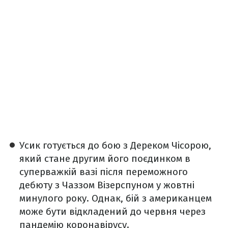
Усик готується до бою з Дереком Чісорою,
який стане другим його поєдинком в
суперважкій вазі після переможного
дебюту з Чаззом Візерспуном у жовтні
минулого року. Однак, бій з американцем
може бути відкладений до червня через
пандемію коронавірусу.