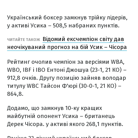
Український боксер замкнув трійку лідерів,
у активі Усика – 508,5 набраних пунктів.
Відомий ексчемпіон світу дав
ЧИТАЙТЕ ТАКОЖ
неочікуваний прогноз на бій Усик – Чісора
Рейтинг очолив чемпіон за версіями WBA,
WBO, IBF і IBO Ентоні Джошуа (23-1, 21 КО) –
912,8 очків. Другу позицію зайняв володар
титулу WBC Тайсон Ф'юрі (30-0-1, 21 КО) –
864,8.
Додамо, що замкнув 10-ку кращих
майбутній опонент Усика – британець
Дерек Чісора. у активі якого 268,1 пунктів.