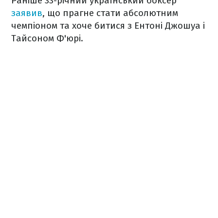
Раніше 33-річний український боксер
заявив
, що прагне стати абсолютним
чемпіоном та хоче битися з Ентоні Джошуа і
Тайсоном Ф'юрі.