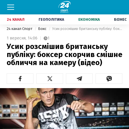
24 КАНАЛ
ГЕОПОЛІТИКА
ЕКОНОМІКА
БІЗНЕС
24 канал Спорт
Бокс
Усик розсмішив британську публіку: боксер скорчив смішне обличчя на камеру (відео)
1 вересня,
14:06
1
Усик розсмішив британську
публіку: боксер скорчив смішне
обличчя на камеру (відео)