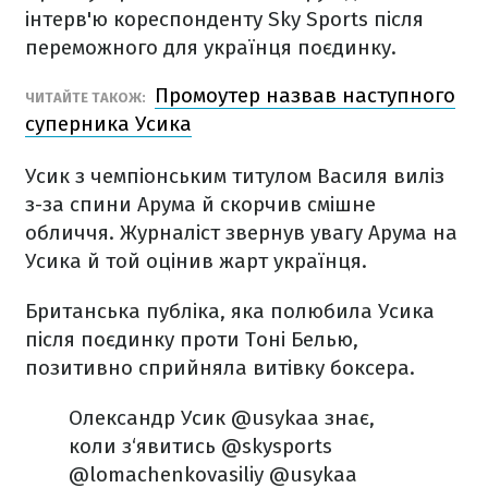
інтерв'ю кореспонденту Sky Sports після
переможного для українця поєдинку.
Промоутер назвав наступного
ЧИТАЙТЕ ТАКОЖ:
суперника Усика
Усик з чемпіонським титулом Василя виліз
з-за спини Арума й скорчив смішне
обличчя. Журналіст звернув увагу Арума на
Усика й той оцінив жарт українця.
Британська публіка, яка полюбила Усика
після поєдинку проти Тоні Белью,
позитивно сприйняла витівку боксера.
Олександр Усик @usykaa знає,
коли з‘явитись @skysports
@lomachenkovasiliy @usykaa