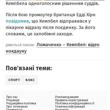
Кемпбела одноголосним рішенням суддів.
Після бою п
ромоутер британця Едді Хірн
повідомив
, що Кемпбел відправився у
лікарню відразу після поєдинку. За його
словами, це запобіжні заходи.
Ломаченко – Кемпбел: відео
ДИВІТЬСЯ ТАКОЖ:
нокдауну
Пов'язані теми:
СПОРТ
БОКС
Про нас
Рекламодавцям
Редакція
Правила користування
Редакційна політика
Політика конфіденційності
Про телеканал
Технічна інформація
Телеведучі
Контакти