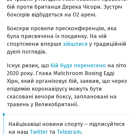
бій проти британця Дерека Чісори. Зустріч
боксерів відбудеться на O2 арені.
Боксери провели пресконференцію, яка
була присвячена їх поєдинку. На ній
спортсмени вперше
зійшлися
у традиційній
дуелі поглядів.
Існує ризик, що
бій буде перенесено
на літо
2020 року. Глава Matchroom Boxing Едді
Хірн, який організовує бій, заявив, що через
епідемію коронавірусу можуть бути
скасовані вечори боксу, заплановані на
травень у Великобританії.
Найцікавіші новини спорту – підписуйтеся
на наш
Twitter
та
Telegram
.