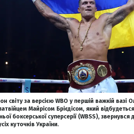
он світу за версією WBO у першій важкій вазі 
латвійцем Майрісом Брієдісом, який відбудетьс
ньої боксерської суперсерії (WBSS), звернувся 
усіх куточків України.