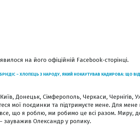
’явилося на його офіційній Facebook-сторінці.
БРІЄДІС – ХЛОПЕЦЬ З НАРОДУ, ЯКИЙ НОКАУТУВАВ КАДИРОВА: ЩО В
, Київ, Донецьк, Сімферополь, Черкаси, Чернігів, У
еся мої поєдинки та підтримуєте мене. Для мене
все, що я роблю, ми робимо це всі разом. Миру, д
– зауважив Олександр у ролику.