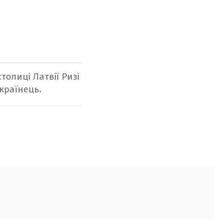
столиці Латвії Ризі
країнець.