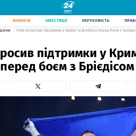
ФІНАНСИ
ІНВЕСТИЦІЇ
НЕРУХОМІСТЬ
ПРАВ
країни
Усик попросив підтримки у Криму та Донбасу перед боєм з Брієді
росив підтримки у Кри
перед боєм з Брієдісом