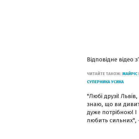
Відповідне відео з
ЧИТАЙТЕ ТАКОЖ:
МАЙРІС 
СУПЕРНИКА УСИКА
"Любі друзі! Львів
знаю, що ви дивит
дуже потрібною! І 
любить сильних", 