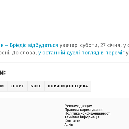
ик – Брієдіс відбудеться
увечері суботи, 27 січня, у 
ені. До слова,
у останній дуелі поглядів переміг
у
и:
НИ
СПОРТ
БОКС
НОВИНИ ДОНЕЦЬКА
Рекламодавцям
Правила користування
Політика конфіденційності
Технічна інформація
Контакти
Архів