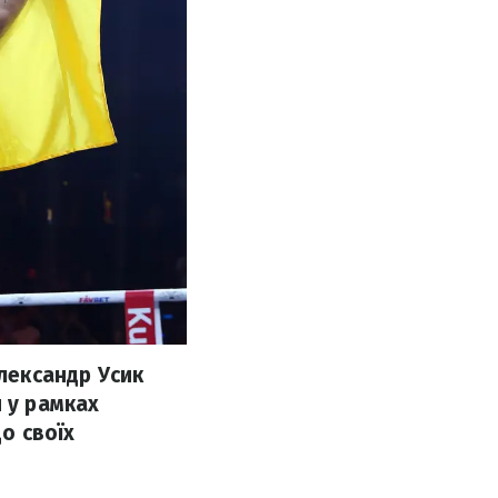
Олександр Усик
я у рамках
до своїх