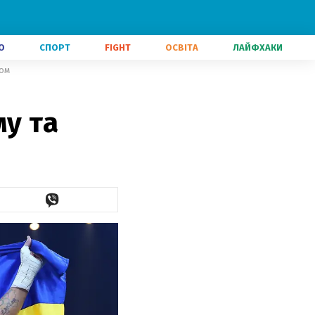
О
СПОРТ
FIGHT
ОСВІТА
ЛАЙФХАКИ
сом
му та