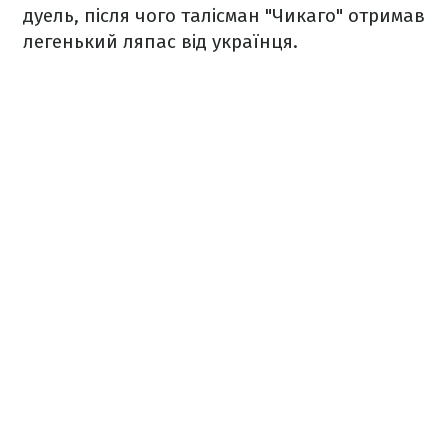
дуель, після чого талісман "Чикаго" отримав
легенький ляпас від українця.