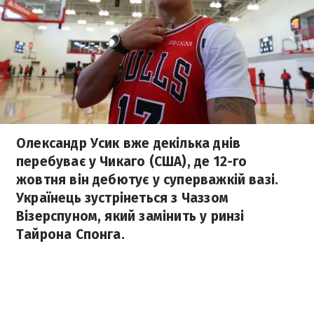
Олександр Усик вже декілька днів
перебуває у Чикаго (США), де 12-го
жовтня він дебютує у суперважкій вазі.
Українець зустрінеться з Чаззом
Візерспуном, який замінить у ринзі
Тайрона Спонга.