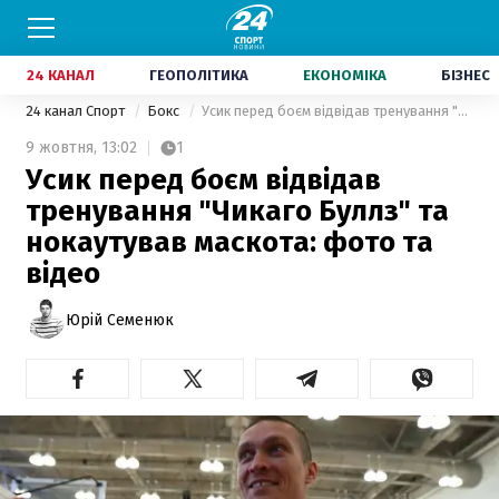
24 КАНАЛ
ГЕОПОЛІТИКА
ЕКОНОМІКА
БІЗНЕС
24 канал Спорт
Бокс
Усик перед боєм відвідав тренування "Чикаго Буллз" та нокаутував маскота: фото та відео
9 жовтня,
13:02
1
Усик перед боєм відвідав
тренування "Чикаго Буллз" та
нокаутував маскота: фото та
відео
Юрій Семенюк