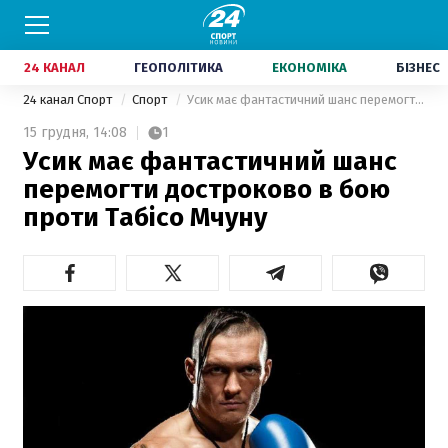
24 КАНАЛ
ГЕОПОЛІТИКА
ЕКОНОМІКА
БІЗНЕС
24 канал Спорт
Спорт
Усик має фантастичний шанс перемогти достроково в бою проти Табісо Мчуну
15 грудня,
14:08
1
Усик має фантастичний шанс
перемогти достроково в бою
проти Табісо Мчуну