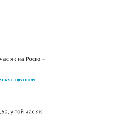
час як на Росію –
Р НА ЧС З ФУТБОЛУ
60, у той час як