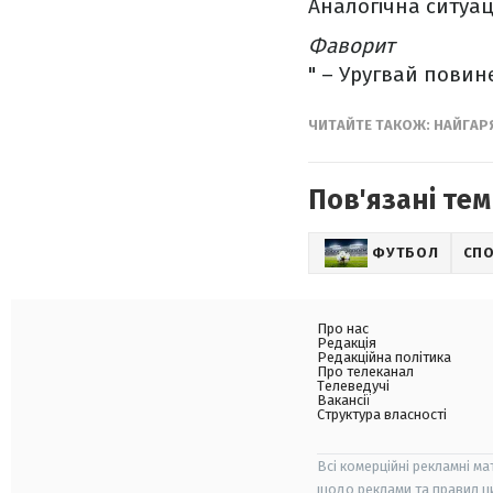
Аналогічна ситуаці
Фаворит
" – Уругвай повине
ЧИТАЙТЕ ТАКОЖ: НАЙГАР
Пов'язані тем
ФУТБОЛ
СП
Про нас
Редакція
Редакційна політика
Про телеканал
Телеведучі
Вакансії
Структура власності
Всі комерційні рекламні ма
щодо реклами та правил ц