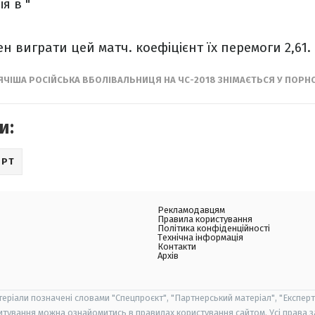
я в "
н виграти цей матч. коефіцієнт їх перемоги 2,61. 
ЯЧІША РОСІЙСЬКА ВБОЛІВАЛЬНИЦЯ НА ЧС-2018 ЗНІМАЄТЬСЯ У ПОРНО
и:
ОРТ
Рекламодавцям
Правила користування
Політика конфіденційності
Технічна інформація
Контакти
Архів
теріали позначені словами "Спецпроєкт", "Партнерський матеріал", "Експерт
итування можна ознайомитись в правилах користування сайтом. Усі права 