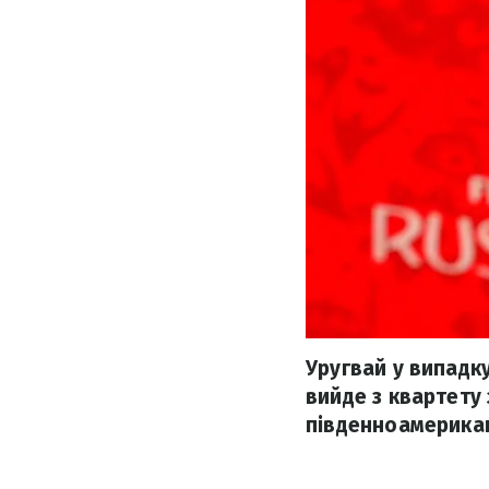
Уругвай у випадку
вийде з квартету 
південноамерикан