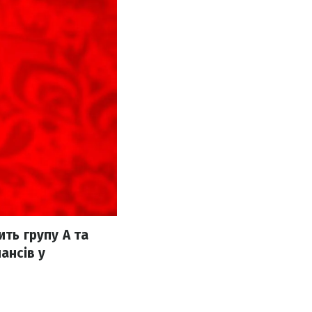
ить групу A та
ансів у