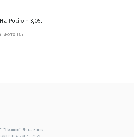
На Росію – 3,05.
: ФОТО 18+
", "Позиція". Детальніше
захищені. © 2005—2021,