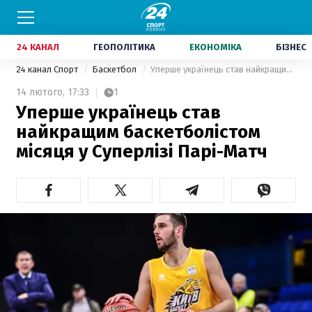
24 КАНАЛ
ГЕОПОЛІТИКА
ЕКОНОМІКА
БІЗНЕС
24 канал Спорт
Баскетбол
Уперше українець став найкращим баскетболістом місяця у Суперлізі Парі-Матч
14 лютого,
17:33
1
Уперше українець став
найкращим баскетболістом
місяця у Суперлізі Парі-Матч