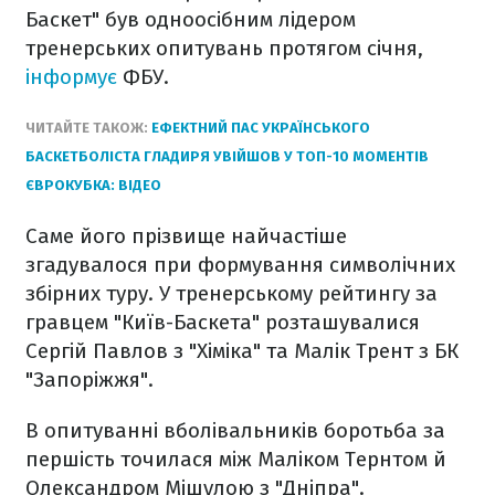
Баскет" був одноосібним лідером
тренерських опитувань протягом січня,
інформує
ФБУ.
ЧИТАЙТЕ ТАКОЖ:
ЕФЕКТНИЙ ПАС УКРАЇНСЬКОГО
БАСКЕТБОЛІСТА ГЛАДИРЯ УВІЙШОВ У ТОП-10 МОМЕНТІВ
ЄВРОКУБКА: ВІДЕО
Саме його прізвище найчастіше
згадувалося при формування символічних
збірних туру. У тренерському рейтингу за
гравцем "Київ-Баскета" розташувалися
Сергій Павлов з "Хіміка" та Малік Трент з БК
"Запоріжжя".
В опитуванні вболівальників боротьба за
першість точилася між Маліком Тернтом й
Олександром Мішулою з "Дніпра".