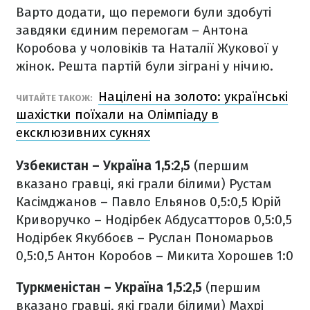
Варто додати, що перемоги були здобуті
завдяки єдиним перемогам – Антона
Коробова у чоловіків та Наталії Жукової у
жінок. Решта партій були зіграні у нічию.
Націлені на золото: українські
ЧИТАЙТЕ ТАКОЖ:
шахістки поїхали на Олімпіаду в
ексклюзивних сукнях
Узбекистан – Україна 1,5:2,5
(першим
вказано гравці, які грали білими)
Рустам
Касімджанов – Павло Ельянов 0,5:0,5
Юрій
Криворучко – Нодірбек Абдусатторов 0,5:0,5
Нодірбек Якуббоєв – Руслан Пономарьов
0,5:0,5
Антон Коробов – Микита Хорошев 1:0
Туркменістан – Україна 1,5:2,5
(першим
вказано гравці, які грали білими)
Махрі