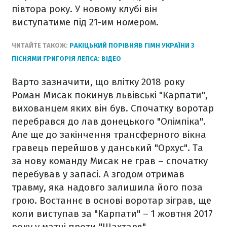
півтора року. У новому клубі він
виступатиме під 21-им номером.
ЧИТАЙТЕ ТАКОЖ:
РАКІЦЬКИЙ ПОРІВНЯВ ГІМН УКРАЇНИ З
ПІСНЯМИ ГРИГОРІЯ ЛЕПСА: ВІДЕО
Варто зазначити, що влітку 2018 року
Роман Мисак покинув львівські "Карпати",
вихованцем яких він був. Спочатку воротар
перебрався до лав донецького "Олімпіка".
Але ще до закінчення трансферного вікна
гравець перейшов у данський "Орхус". Та
за нову команду Мисак не грав – спочатку
перебував у запасі. А згодом отримав
травму, яка надовго залишила його поза
грою. Востаннє в основі воротар зіграв, ще
коли виступав за "Карпати" – 1 жовтня 2017
року у матчі проти "Шахтаря".