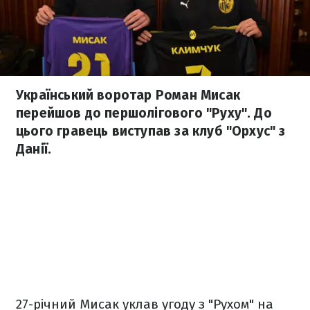
Український воротар Роман Мисак
перейшов до першолігового "Руху". До
цього гравець виступав за клуб "Орхус" з
Данії.
27-річний Мисак уклав угоду з "Рухом" на