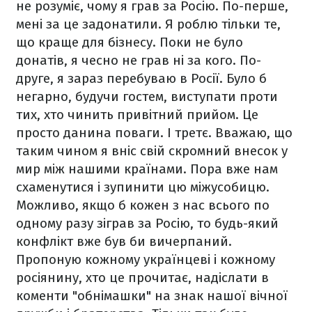
не розуміє, чому я грав за Росію.
По-перше,
мені за це задонатили. Я роблю тільки те,
що краще для бізнесу. Поки не було
донатів, я чесно не грав ні за кого.
По-
друге, я зараз перебуваю в Росії. Було б
негарно, будучи гостем, виступати проти
тих, хто чинить привітний прийом. Це
просто данина поваги.
І третє. Вважаю, що
таким чином я вніс свій скромний внесок у
мир між нашими країнами. Пора вже нам
схаменутися і зупинити цю міжусобицю.
Можливо, якщо б кожен з нас всього по
одному разу зіграв за Росію, то будь-який
конфлікт вже був би вичерпаний.
Пропоную кожному українцеві і кожному
росіянину, хто це прочитає, надіслати в
коменти "обнімашки" на знак нашої вічної