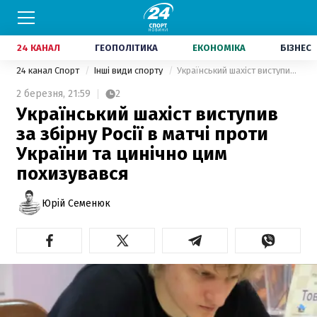
24 КАНАЛ
ГЕОПОЛІТИКА
ЕКОНОМІКА
БІЗНЕС
24 канал Спорт
Інші види спорту
Український шахіст виступив за збірну Росії в матчі проти України та цинічно цим похизувався
2 березня,
21:59
2
Український шахіст виступив
за збірну Росії в матчі проти
України та цинічно цим
похизувався
Юрій Семенюк