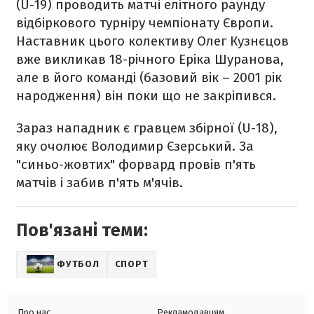
(U-19) проводить матчі елітного раунду
відбіркового турніру чемпіонату Європи.
Наставник цього колективу Олег Кузнєцов
вже викликав 18-річного Еріка Шуранова,
але в його команді (базовий вік – 2001 рік
народження) він поки що не закріпився.
Зараз нападник є гравцем збірної (U-18),
яку очолює Володимир Єзерський. За
"синьо-жовтих" форвард провів п'ять
матчів і забив п'ять м'ячів.
Пов'язані теми:
ФУТБОЛ
СПОРТ
Про нас
Рекламодавцям