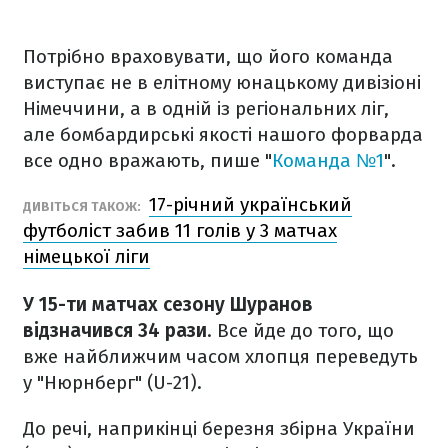
Потрібно враховувати, що його команда
виступає не в елітному юнацькому дивізіоні
Німеччини, а в одній із регіональних ліг,
але бомбардирські якості нашого форварда
все одно вражають, пише "
Команда №1
".
17-річний український
ДИВІТЬСЯ ТАКОЖ:
футболіст забив 11 голів у 3 матчах
німецької ліги
У 15-ти матчах сезону Шуранов
відзначився 34 рази
. Все йде до того, що
вже найближчим часом хлопця переведуть
у "Нюрнберг" (U-21).
До речі, наприкінці березня збірна України