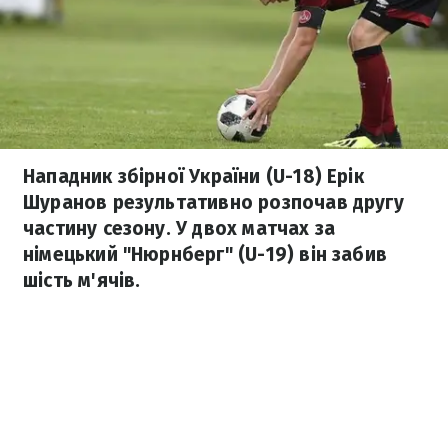
Нападник збірної України (U-18) Ерік
Шуранов результативно розпочав другу
частину сезону. У двох матчах за
німецький "Нюрнберг" (U-19) він забив
шість м'ячів.