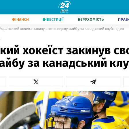
ФІНАНСИ
ІНВЕСТИЦІЇ
НЕРУХОМІСТЬ
ПРАВ
Український хокеїст закинув свою першу шайбу за канадський клуб: відео
1
кий хокеїст закинув с
йбу за канадський клу