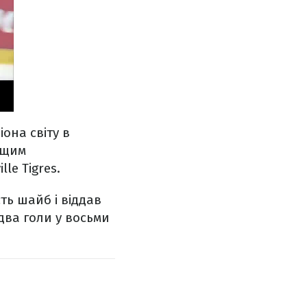
она світу в
ащим
le Tigres.
ть шайб і віддав
 два голи у восьми