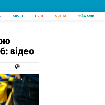
О
СПОРТ
FIGHT
ОСВІТА
ЛАЙФХАКИ
вою
б: відео