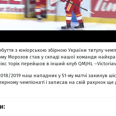
обуття з юніорською збірною України титулу чемпі
якому Морозов став у складі нашої команди найкр
с торік перейшов в інший клуб QMJHL –Victoriavil
2018/2019 наш нападник у 51-му матчі закинув шіс
улярному чемпіонаті і записав на свій рахунок ще
и: