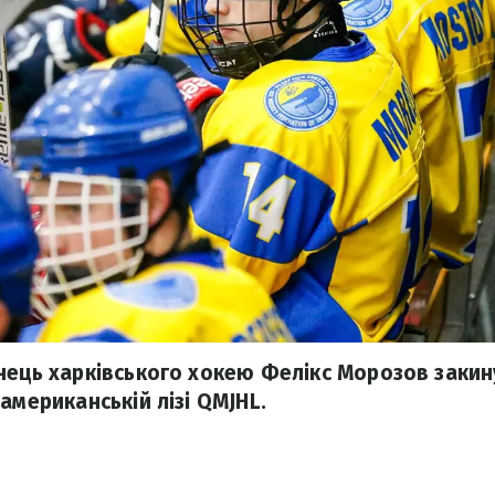
нець харківського хокею Фелікс Морозов заки
американській лізі QMJHL.