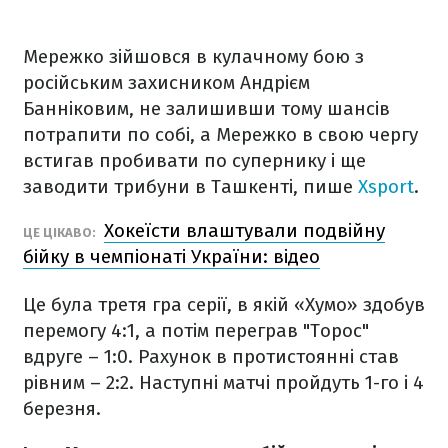
Мережко зійшовся в кулачному бою з
російським захисником Андрієм
Банніковим, не залишивши тому шансів
потрапити по собі, а Мережко в свою чергу
встигав пробивати по супернику і ще
заводити трибуни в Ташкенті, пише
Xsport
.
Хокеїсти влаштували подвійну
ЦЕ ЦІКАВО:
бійку в чемпіонаті України: відео
Це була третя гра серії, в якій «Хумо» здобув
перемогу 4:1, а потім переграв "Торос"
вдруге – 1:0. Рахунок в протистоянні став
рівним – 2:2. Наступні матчі пройдуть 1-го і 4
березня.