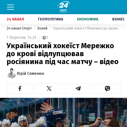
24 КАНАЛ
ГЕОПОЛІТИКА
ЕКОНОМІКА
БІЗНЕС
24 канал Спорт
Хокей
Український хокеїст Мережко до крові відлупцював росіянина під час матчу – відео
1 березня,
14:23
1
Український хокеїст Мережко
до крові відлупцював
росіянина під час матчу – відео
Юрій Семенюк