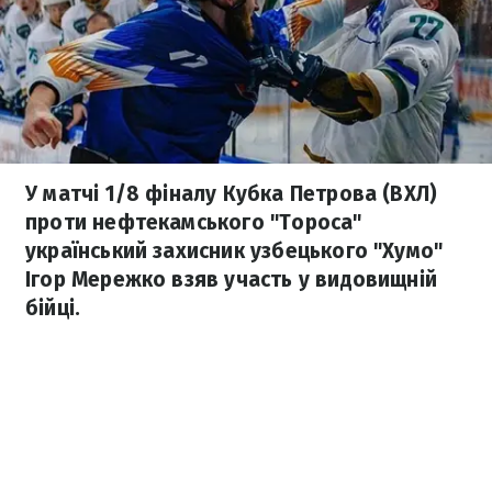
У матчі 1/8 фіналу Кубка Петрова (ВХЛ)
проти нефтекамського "Тороса"
український захисник узбецького "Хумо"
Ігор Мережко взяв участь у видовищній
бійці.