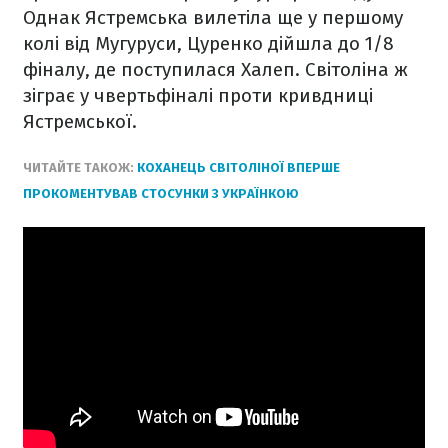
Однак Ястремська вилетіла ще у першому
колі від Мугуруси, Цуренко дійшла до 1/8
фіналу, де поступилася Халеп. Світоліна ж
зіграє у чвертьфіналі проти кривдниці
Ястремської.
ЧИТАЙТЕ ТАКОЖ:
КОХАНЕЦЬ СВІТОЛІНОЇ ВПЕРШЕ
ПРОКОМЕНТУВАВ СТОСУНКИ З УКРАЇНКОЮ