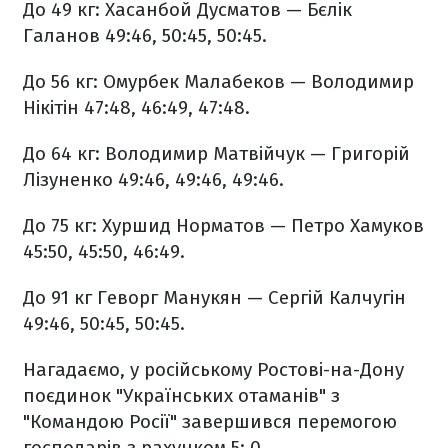
До 49 кг: Хасанбой Дусматов — Бєлік
Галанов 49:46, 50:45, 50:45.
До 56 кг: Омурбек Малабеков — Володимир
Нікітін 47:48, 46:49, 47:48.
До 64 кг: Володимир Матвійчук — Григорій
Лізуненко 49:46, 49:46, 49:46.
До 75 кг: Хуршид Норматов — Петро Хамуков
45:50, 45:50, 46:49.
До 91 кг Геворг Манукян — Сергій Калчугін
49:46, 50:45, 50:45.
Нагадаємо, у російському Ростові-на-Дону
поєдинок
"Українських
отаманів
" з
"
Командою
Росії"
завершився перемогою
господарів з рахунком
5: 0.