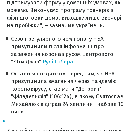
підтримувати форму у домашніх умовах, як
можемо. Виконуємо програму тренерів з
фізпідготовки дома, виходжу лише ввечері
на пробіжки", – зазначив українець.
Сезон регулярного чемпіонату НБА
призупинили після інформації про
зараження коронавірусом центрового
"Юти Джаз"
Руді Гобера
.
Останнім поєдинком перед тим, як НБА
призупинила змагання через пандемію
коронавірусу, став матч "Детройт" –
"Філадельфія" (106:124), в якому Святослав
Михайлюк відіграв 24 хвилини і набрав 16
очок.
Слідкуйте за останніми новинами спорту у