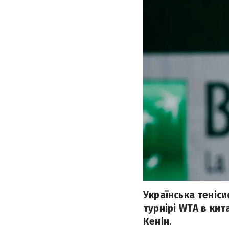
Українська теніси
турнірі WTA в кит
Кенін.