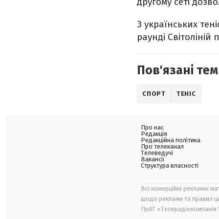
другому сеті дозв
З українських тен
раунді Світоліній 
Пов'язані тем
СПОРТ
ТЕНІС
Про нас
Редакція
Редакційна політика
Про телеканал
Телеведучі
Вакансії
Структура власності
Всі комерційні рекламні ма
щодо реклами та правил ц
ПрАТ «Телерадіокомпанія "