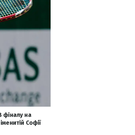
8 фіналу на
іменитій Софії