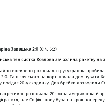
аріна Завацька 2:0
(6:4, 6:2)
нська тенісистка Козлова зачохлила ракетку на 
айно впевнено розпочала гру: українка зробила
3:0. Та після сього на корті почала домінувати Ке
у посідає 20-у сходинку. Два брейки дозволили Со
ш агресивно розпочала 20-річна американка й з
дігратися, але Софія знову була на крок попереду