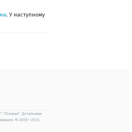
іна
.
У наступному
", "Позиція". Детальніше
захищені. © 2005—2021,