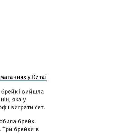
змаганнях у Китаї
 брейк і вийшла
нін, яка у
фії виграти сет.
робила брейк.
. Три брейки в