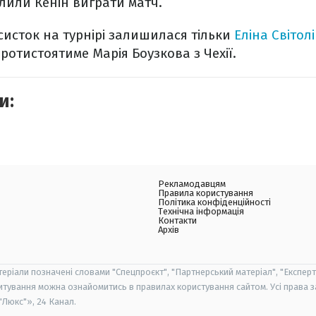
олили Кенін виграти матч.
ісисток на турнірі залишилася тільки
Еліна Світол
протистоятиме Марія Боузкова з Чехії.
и:
Рекламодавцям
Правила користування
Політика конфіденційності
Технічна інформація
Контакти
Архів
теріали позначені словами "Спецпроєкт", "Партнерський матеріал", "Експерт
итування можна ознайомитись в правилах користування сайтом. Усі права 
Люкс"», 24 Канал.