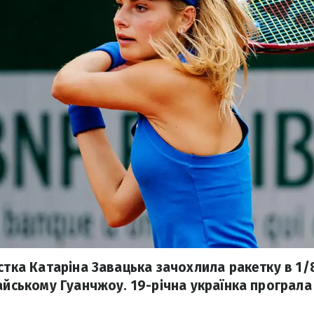
стка Катаріна Завацька зачохлила ракетку в 1/
айському Гуанчжоу. 19-річна українка програла 