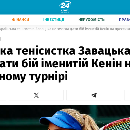
ФІНАНСИ
ІНВЕСТИЦІЇ
НЕРУХОМІСТЬ
ПРАВ
країнська тенісистка Завацька не змогла дати бій іменитій Кенін на престиж
1
ка тенісистка Завацька
ати бій іменитій Кенін 
ному турнірі