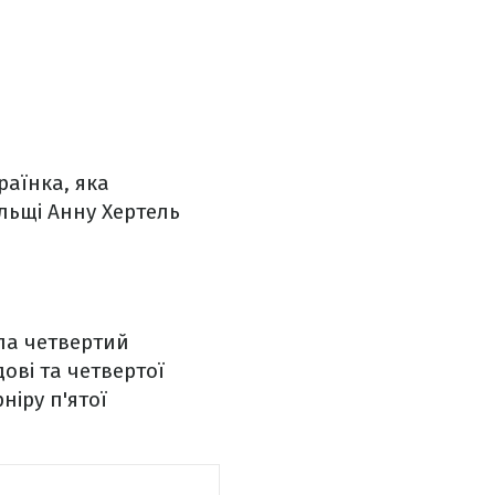
країнка, яка
льщі Анну Хертель
ла четвертий
дові та четвертої
ніру п'ятої