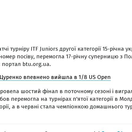
чі турніру ITF Juniors другої категорії 15-річна у
омер посіву, перемогла 17-річну суперницю з По
є портал btu.org.ua.
 Цуренко впевнено вийшла в 1/8 US Open
ровела шостий фінал в поточному сезоні і вигра
бов перемогла на турнірах п'ятої категорії в Мол
орії, а в червні стала чемпіонкою домашнього тур