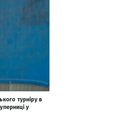
ького турніру в
суперниці у