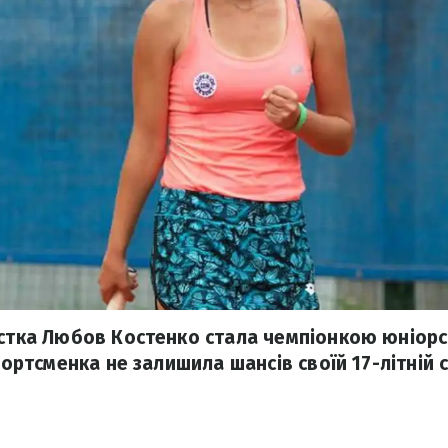
истка Любов Костенко стала чемпіонкою юніорс
спортсменка не залишила шансів своїй 17-літній 