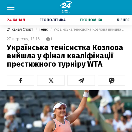
24 КАНАЛ
ГЕОПОЛІТИКА
ЕКОНОМІКА
БІЗНЕС
24 канал Спорт
Теніс
Українська тенісистка Козлова вийшла у фінал кваліфікації престижного турніру WTA
27 вересня,
13:16
1
Українська тенісистка Козлова
вийшла у фінал кваліфікації
престижного турніру WTA