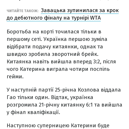
Завацька зупинилася за крок
ЧИТАЙТЕ ТАКОЖ:
до дебютного фіналу на турнірі WTA
Боротьба на корті точилася тільки в
першому сеті. Українка першою зуміла
відібрати подачу китаянки, однак та
швидко зробила зворотний брейк.
Китаянка навіть вийшла вперед 3:2, після
чого Катерина виграла чотири поспіль
гейми.
У наступній партії 25-річна Козлова віддала
Гао тільки один. Відтак, українка
розгромила 21-річну китаянку 6:1 та вийшла
у фінал кваліфікації.
Наступною суперницею Катерини буде