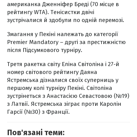
американка Дженніфер Бреді (70 місце в
рейтингу WTA). Тенісистки двічі
зустрічалися й здобули по одній перемозі.
Змагання у Пекіні належать до категорії
Premier Mandatory – другі за престижністю
після Підсумкового турніру.
Третя ракетка світу Еліна Світоліна і 27-й
номер світового рейтингу Даяна
Ястремська дізналися своїх суперниць у
першому колі турніру Пекіні. Світоліна
зустрінеться з Анастасією Севастовою (№19)
з Латвії. Ястремська зіграє проти Каролін
Гарсії (№30) з Франції.
Пов'язані теми: