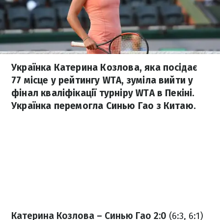
Українка Катерина Козлова, яка посідає
77 місце у рейтингу WTA, зуміла вийти у
фінал кваліфікації турніру WTA в Пекіні.
Українка перемогла Синью Гао з Китаю.
Катерина Козлова – Синью Гао 2:0
(6:3, 6:1)