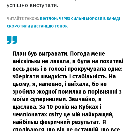
успішно виступати.
ЧИТАЙТЕ ТАКОЖ:
БІАТЛОН: ЧЕРЕЗ СИЛЬНІ МОРОЗИ В КАНАДІ
СКОРОТИЛИ ДИСТАНЦІЮ ГОНОК
План був вигравати. Погода мене
аніскільки не лякала, я була на позитиві
весь день і в голові прокручувала одне:
зберігати швидкість і стабільність. На
цьому, я, напевно, і виїхала, бо не
зробила жодної помилки в порівнянні з
моїми суперницями. Звичайно, я
щаслива. За 10 років на Кубках і
чемпіонатах світу це мій найкращий,
найбільш феєричний результат. Я
сподіваюся, що він не останній, що все