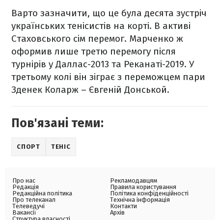
Варто зазначити, що це була десята зустріч
українських тенісистів на корті. В активі
Стаховського сім перемог. Марченко ж
оформив лише третю перемогу після
турнірів у Даллас-2013 та Реканаті-2019. У
третьому колі він зіграє з переможцем пари
Зденек Коларж – Євгеній Донськой.
Пов'язані теми:
СПОРТ
ТЕНІС
Про нас
Рекламодавцям
Редакція
Правила користування
Редакційна політика
Політика конфіденційності
Про телеканал
Технічна інформація
Телеведучі
Контакти
Вакансії
Архів
Структура власності