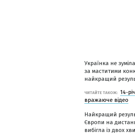
Українка не зуміл
за маститими кон
найкращий результ
14-рі
ЧИТАЙТЕ ТАКОЖ:
вражаюче відео
Найкращий результ
Європи на дистанц
вибігла із двох х