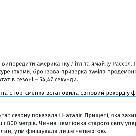
а випередити американку Літл та ямайку Рассел. 
курентками, бронзова призерка зуміла продемонс
ат в сезоні – 54,47 секунди.
чна спортсменка встановила світовий рекорд у ф
ат сезону показала і Наталія Прищепі, яка зах
ії 800 метрів. Чинна чемпіонка старого світу упе
вилин, утім фінішувала лише четвертою.