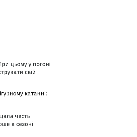
При цьому у погоні
трувати свій
ігурному катанні:
ищала честь
рше в сезоні