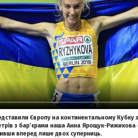
редставили Європу на континентальному Кубку з
метрів з бар’єрами наша Анна Ярощук-Рижикова
ивши вперед лише двох суперниць.