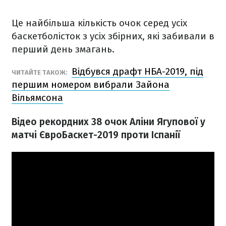
Це найбільша кількість очок серед усіх
баскетболісток з усіх збірних, які забивали в
перший день змагань.
Відбувся драфт НБА-2019, під
ЧИТАЙТЕ ТАКОЖ:
першим номером вибрали Зайона
Вільямсона
Відео рекордних 38 очок Аліни Ягупової у
матчі ЄвроБаскет-2019 проти Іспанії