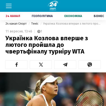
24 КАНАЛ
ГЕОПОЛІТИКА
ЕКОНОМІКА
БІЗНЕС
24 канал Спорт
Теніс
Українка Козлова вперше з лютого пройшла до чвертьфіналу турніру WTA
11 вересня,
13:46
1
Українка Козлова вперше з
лютого пройшла до
чвертьфіналу турніру WTA