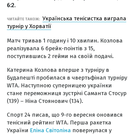
6:2
.
Українська тенісистка виграла
ЧИТАЙТЕ ТАКОЖ:
турнір у Хорватії
Матч тривав 1 годину і 10 хвилин. Козлова
реалізувала 6 брейк-поінтів з 15,
поступившись 2 гейми на своїй подачі.
Катерина Козлова вперше з турніру в
Будапешті пробилася в чвертьфінал турніру
WTA. Наступною суперницею українки
стане переможниця зустрічі Саманта Стосур
(139) – Ніна Стоянович (134).
Спорт 24 писав, що 9-го вересня оновився
тенісний рейтинг WTA. Перша ракетка
України
Еліна Світоліна
повернулася у