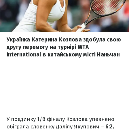
Українка Катерина Козлова здобула свою
другу перемогу на турнірі WTA
International в китайському місті Наньчан
У поєдинку 1/8 фіналу Козлова упевнено
обіграла словенку Далілу Якупович –
6:2,