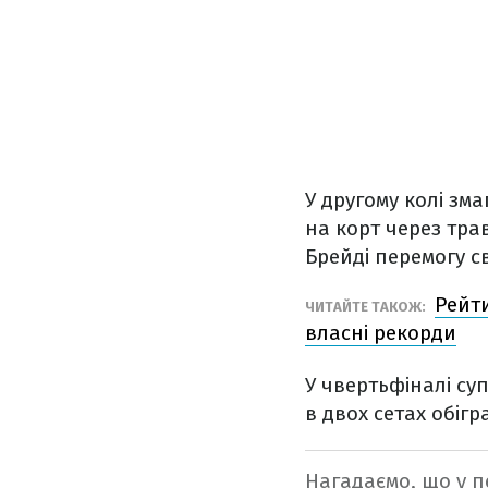
У другому колі з
на корт через тра
Брейді перемогу с
Рейти
ЧИТАЙТЕ ТАКОЖ:
власні рекорди
У чвертьфіналі су
в двох сетах обігр
Нагадаємо, що у п