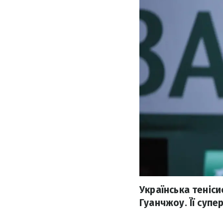
Українська теніс
Гуанчжоу. Її супе