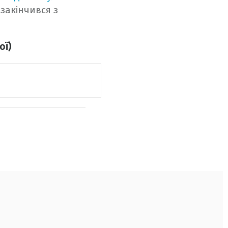
 закінчився з
ої)