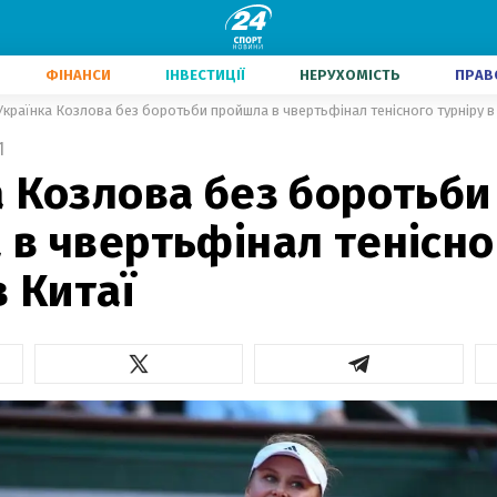
ФІНАНСИ
ІНВЕСТИЦІЇ
НЕРУХОМІСТЬ
ПРАВ
Українка Козлова без боротьби пройшла в чвертьфінал тенісного турніру в
1
а Козлова без боротьби
 в чвертьфінал тенісно
в Китаї