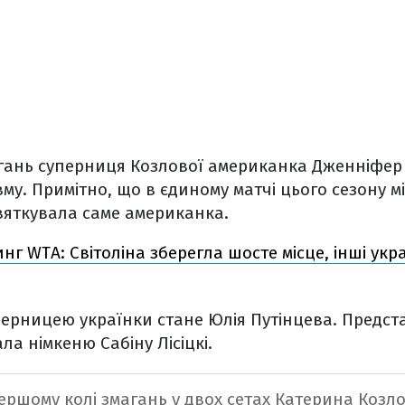
магань суперниця Козлової американка Дженніфер
вму. Примітно, що в єдиному матчі цього сезону м
вяткувала саме американка.
нг WTA: Світоліна зберегла шосте місце, інші ук
перницею українки стане Юлія Путінцева. Предс
ала німкеню Сабіну Лісіцкі.
ершому колі змагань у двох сетах Катерина Козл