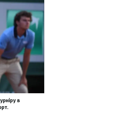
урніру в
орт.