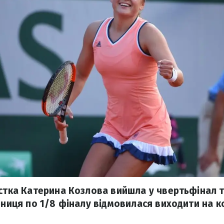
истка Катерина Козлова вийшла у чвертьфінал т
рниця по 1/8 фіналу відмовилася виходити на к