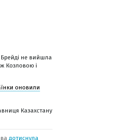
 Брейді не вийшла
іж Козловою і
раїнки оновили
тавниця Казахстану
ова
дотиснула