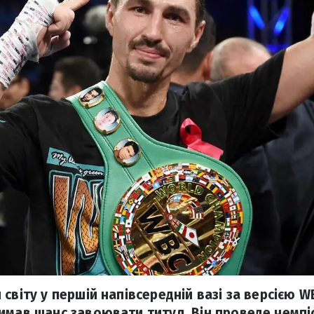
світу у першій напівсередній вазі за версією W
имав шанс завоювати титул. Він проведе чемпі