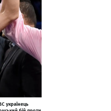
BC українець
онський бій проти