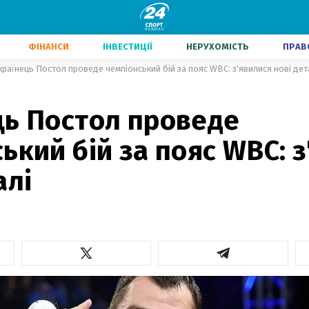
ФІНАНСИ
ІНВЕСТИЦІЇ
НЕРУХОМІСТЬ
ПРАВ
країнець Постол проведе чемпіонський бій за пояс WBC: з'явилися нові дет
ць Постол проведе
ький бій за пояс WBC: 
алі