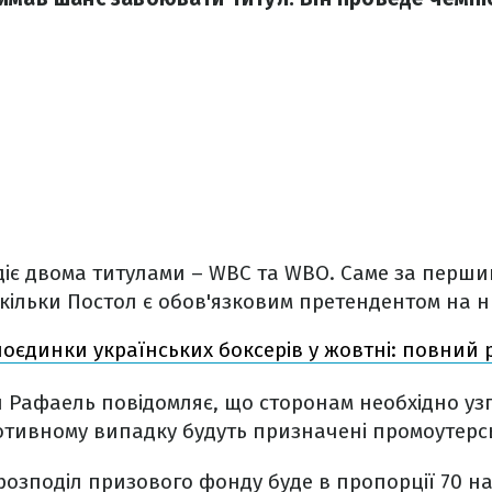
діє двома титулами – WBC та WBO. Саме за перший 
оскільки Постол є обов'язковим претендентом на н
оєдинки українських боксерів у жовтні: повний 
 Рафаель повідомляє, що сторонам необхідно узг
ротивному випадку будуть призначені промоутерсь
розподіл призового фонду буде в пропорції 70 на