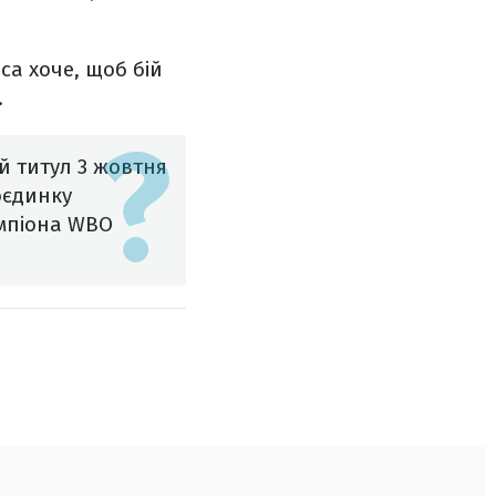
са хоче, щоб бій
.
й титул 3 жовтня
оєдинку
емпіона WBO