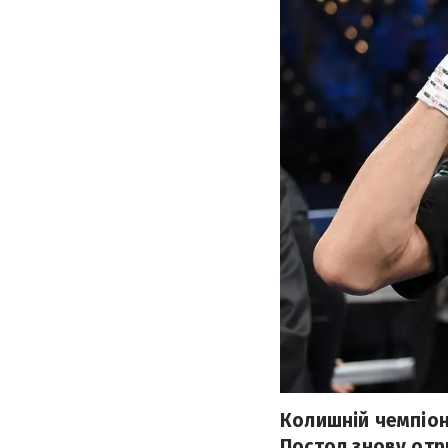
Колишній чемпіон 
Постол знову отр