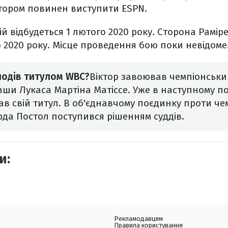
ятором повинен виступити ESPN.
й відбудеться 1 лютого 2020 року. Сторона Раміре
о 2020 року. Місце проведення бою поки невідоме
лодів титулом WBC?
Віктор завоював чемпіонськи
авши Лукаса Мартіна Матіссе. Уже в наступному п
ав свій титул. В об'єднавчому поєдинку проти ч
да Постол поступився рішенням суддів.
и:
Рекламодавцям
Правила користування