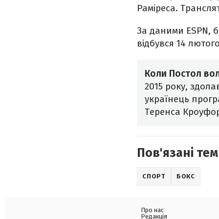
Раміреса. Трансл
За даними ESPN, бі
відбувся 14 лютог
Коли Постол во
2015 року, здол
українець прогр
Теренса Кроуфор
Пов'язані тем
СПОРТ
БОКС
Про нас
Редакція