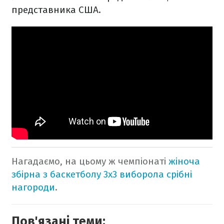
представника США.
Нагадаємо, на цьому ж чемпіонаті
жіноча
збірна з баскетболу 3х3 виборола срібні
нагороди
.
Пов'язані теми: