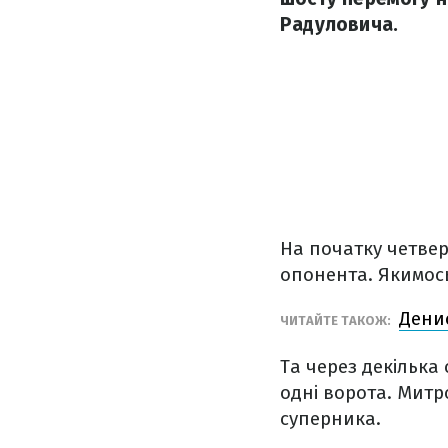
Радуловича.
На початку четве
опонента. Якимос
Дени
ЧИТАЙТЕ ТАКОЖ:
Та через декілька
одні ворота. Митр
суперника.