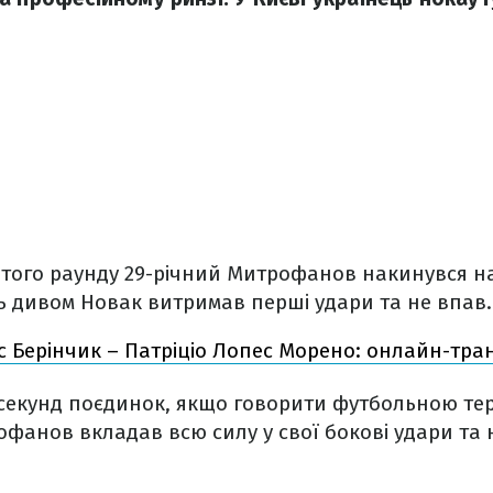
ртого раунду 29-річний Митрофанов накинувся на
ь дивом Новак витримав перші удари та не впав.
с Берінчик – Патріціо Лопес Морено: онлайн-тра
 секунд поєдинок, якщо говорити футбольною тер
офанов вкладав всю силу у свої бокові удари та