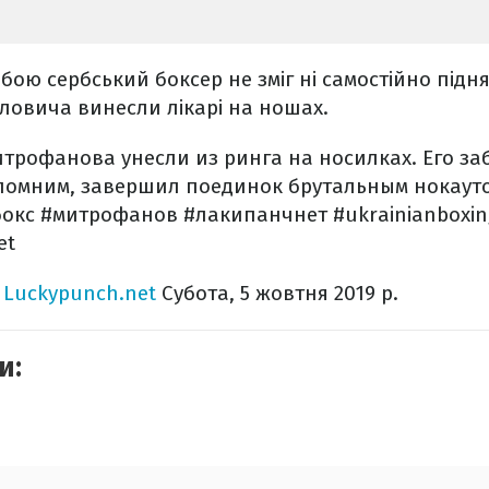
бою сербський боксер не зміг ні самостійно підня
ловича винесли лікарі на ношах.
трофанова унесли из ринга на носилках. Его за
помним, завершил поединок брутальным нокауто
окс #митрофанов #лакипанчнет #ukrainianboxin
et
о
Luckypunch.net
Субота, 5 жовтня 2019 р.
и: