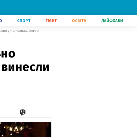
О
СПОРТ
FIGHT
ОСВІТА
ЛАЙФХАКИ
ингу на ношах: відео
ьно
 винесли