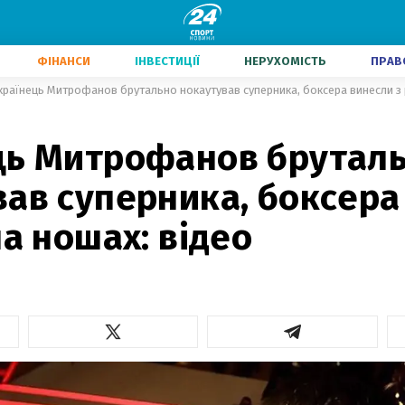
ФІНАНСИ
ІНВЕСТИЦІЇ
НЕРУХОМІСТЬ
ПРАВ
країнець Митрофанов брутально нокаутував суперника, боксера винесли з р
ць Митрофанов брутал
вав суперника, боксера
на ношах: відео