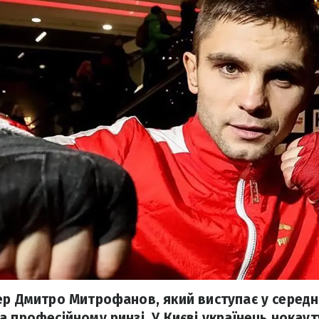
ер Дмитро Митрофанов, який виступає у середні
а професійному ринзі. У Києві українець нокау