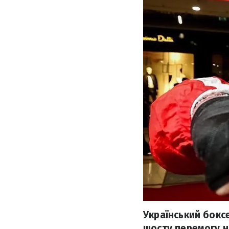
Український бокс
шосту перемогу н