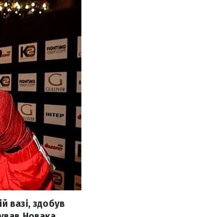
й вазі, здобув
тував Новака