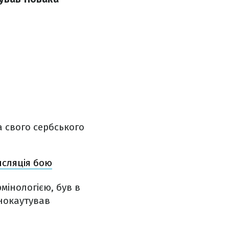
 свого сербського
нсляція бою
мінологією, був в
 нокаутував