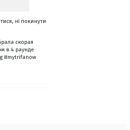
тися, ні покинути
брала скорая
м в 4 раунде
g #mytrifanow