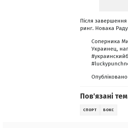
Після завершення 
ринг. Новака Раду
Соперника Ми
Украинец, на
#украинскийб
#luckypunchn
Опублікован
Пов'язані тем
СПОРТ
БОКС