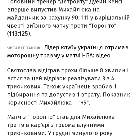
Головний тренер "Детройту" Дуейн Кейсі
вперше випустив Михайлюка на
майданчик за рахунку 90: 111 у вирішальній
чверті виїзного матчу проти "Торонто"
(
113:125
).
Лідер клубу українця отримав
ЧИТАЙТЕ ТАКОЖ:
моторошну травму у матчі НБА: відео
Святослав відіграв трохи більше 8 хвилин і
встиг за цей відрізок реалізувати 3 з 4
триочкових. Також українець зробив 1
підбирання та допустив 1 втрату. Показник
корисності Михайлюка – "+9".
Матч з "Торонто" став для Михайлюка
третім в кар'єрі з трьома влучними
триочковими. У грудні минулого року