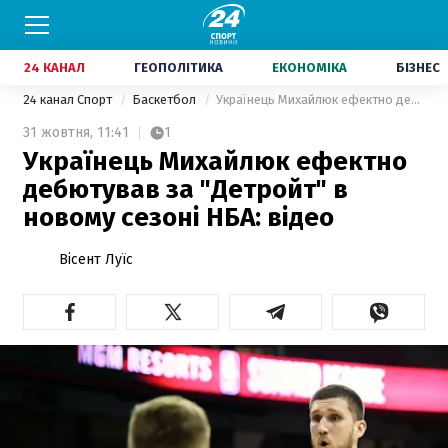
24 КАНАЛ
ГЕОПОЛІТИКА
ЕКОНОМІКА
БІЗНЕС
24 канал Спорт
Баскетбол
Українець Михайлюк ефектно дебютував за "Детройт" в новому сезоні НБА: відео
31 жовтня,
11:41
1
Українець Михайлюк ефектно
дебютував за "Детройт" в
новому сезоні НБА: відео
Вісент Луїс