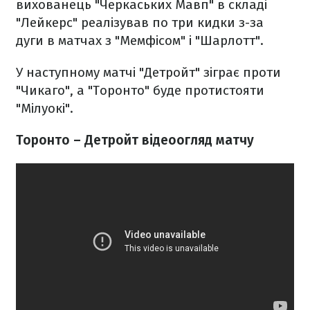
вихованець "Черкаських Мавп" в складі
"Лейкерс" реалізував по три кидки з-за
дуги в матчах з "Мемфісом" і "Шарлотт".
У наступному матчі "Детройт" зіграє проти
"Чикаго", а "Торонто" буде протистояти
"Мілуокі".
Торонто – Детройт відеоогляд матчу